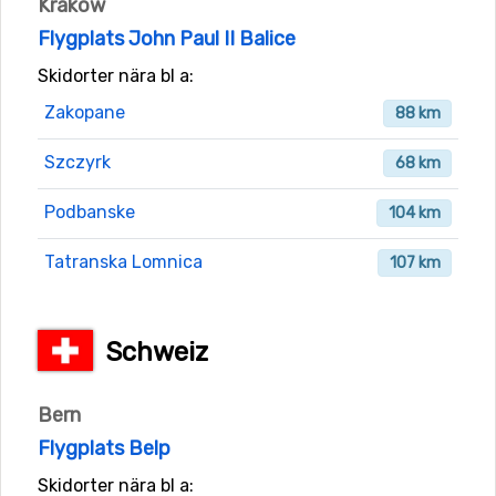
Krakow
Flygplats John Paul II Balice
Skidorter nära bl a:
Zakopane
88 km
Szczyrk
68 km
Podbanske
104 km
Tatranska Lomnica
107 km
Schweiz
Bern
Flygplats Belp
Skidorter nära bl a: