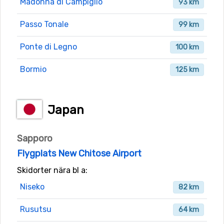
Madonna di Campiglio
93 km
Passo Tonale
99 km
Ponte di Legno
100 km
Bormio
125 km
Japan
Sapporo
Flygplats New Chitose Airport
Skidorter nära bl a:
Niseko
82 km
Rusutsu
64 km