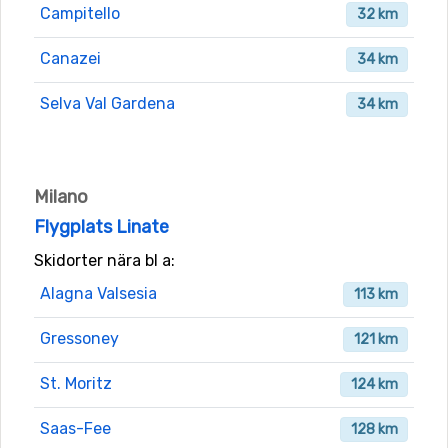
Campitello
32 km
Canazei
34 km
Selva Val Gardena
34 km
Milano
Flygplats Linate
Skidorter nära bl a:
Alagna Valsesia
113 km
Gressoney
121 km
St. Moritz
124 km
Saas-Fee
128 km