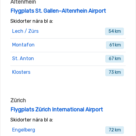
Altenrhein
Flygplats St. Gallen–Altenrhein Airport
Skidorter nära bl a:
Lech / Zürs
54 km
Montafon
61 km
St. Anton
67 km
Klosters
73 km
Zürich
Flygplats Zürich International Airport
Skidorter nära bl a:
Engelberg
72 km