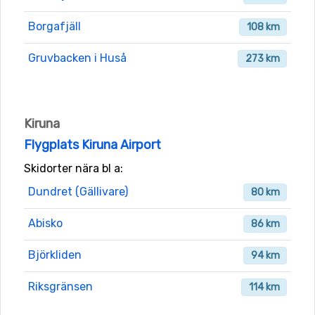
Borgafjäll
108 km
Gruvbacken i Huså
273 km
Kiruna
Flygplats Kiruna Airport
Skidorter nära bl a:
Dundret (Gällivare)
80 km
Abisko
86 km
Björkliden
94 km
Riksgränsen
114 km