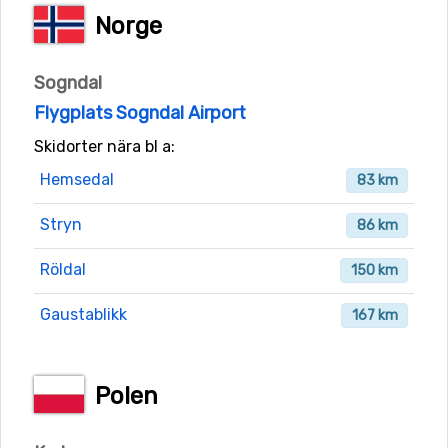
Norge
Sogndal
Flygplats Sogndal Airport
Skidorter nära bl a:
Hemsedal
83 km
Stryn
86 km
Röldal
150 km
Gaustablikk
167 km
Polen