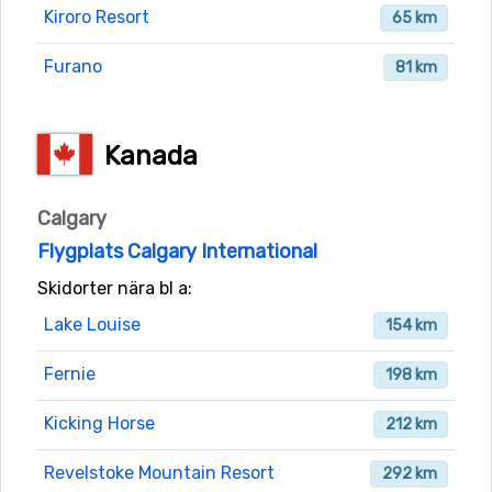
Kiroro Resort
65 km
Furano
81 km
Kanada
Calgary
Flygplats Calgary International
Skidorter nära bl a:
Lake Louise
154 km
Fernie
198 km
Kicking Horse
212 km
Revelstoke Mountain Resort
292 km