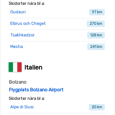
Skidorter nära bl a:
Gudauri
97 km
Elbrus och Cheget
270 km
Tsakhkadzor
128 km
Mestia
241 km
Italien
Bolzano
Flygplats Bolzano Airport
Skidorter nära bl a:
Alpe di Siusi
20 km