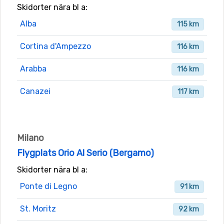
Skidorter nära bl a:
Alba
115 km
Cortina d'Ampezzo
116 km
Arabba
116 km
Canazei
117 km
Milano
Flygplats Orio Al Serio (Bergamo)
Skidorter nära bl a:
Ponte di Legno
91 km
St. Moritz
92 km