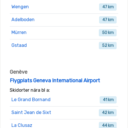
Wengen
47 km
Adelboden
47 km
Mürren
50 km
Gstaad
52 km
Genève
Flygplats Geneva International Airport
Skidorter nära bl a:
Le Grand Bornand
41 km
Saint Jean de Sixt
42 km
La Clusaz
44 km