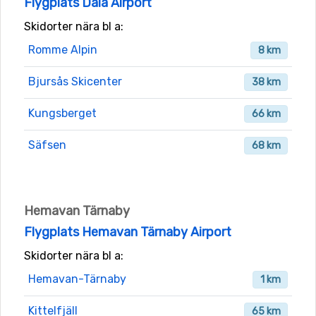
Flygplats Dala Airport
Skidorter nära bl a:
Romme Alpin
8 km
Bjursås Skicenter
38 km
Kungsberget
66 km
Säfsen
68 km
Hemavan Tärnaby
Flygplats Hemavan Tärnaby Airport
Skidorter nära bl a:
Hemavan-Tärnaby
1 km
Kittelfjäll
65 km