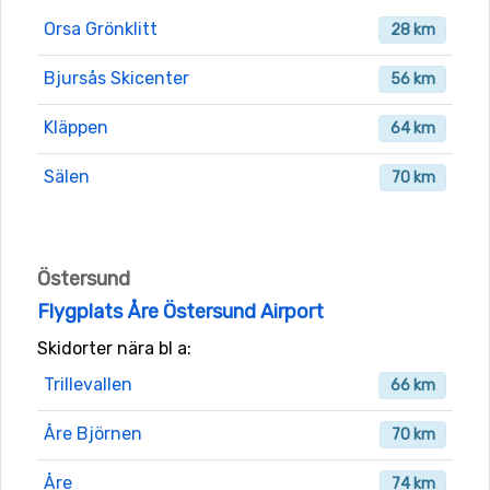
Orsa Grönklitt
28 km
Bjursås Skicenter
56 km
Kläppen
64 km
Sälen
70 km
Östersund
Flygplats Åre Östersund Airport
Skidorter nära bl a:
Trillevallen
66 km
Åre Björnen
70 km
Åre
74 km