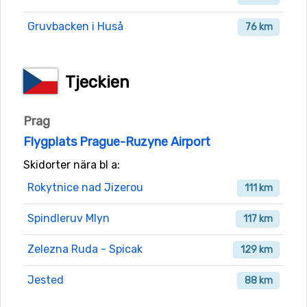
Gruvbacken i Huså
76 km
Tjeckien
Prag
Flygplats Prague-Ruzyne Airport
Skidorter nära bl a:
Rokytnice nad Jizerou
111 km
Spindleruv Mlyn
117 km
Zelezna Ruda - Spicak
129 km
Jested
88 km