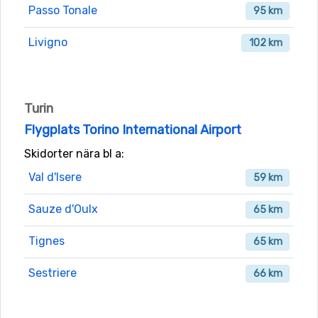
Passo Tonale
95 km
Livigno
102 km
Turin
Flygplats Torino International Airport
Skidorter nära bl a:
Val d'Isere
59 km
Sauze d'Oulx
65 km
Tignes
65 km
Sestriere
66 km