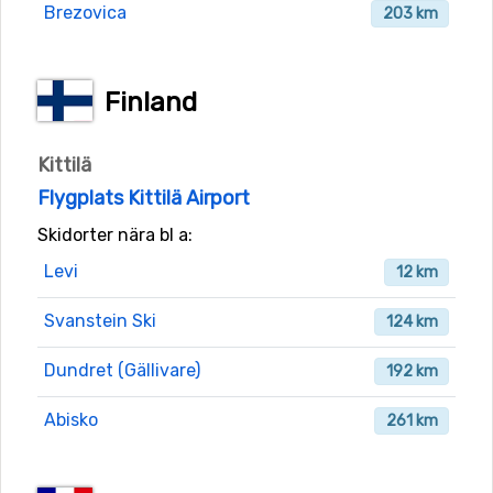
Brezovica
203 km
Finland
Kittilä
Flygplats Kittilä Airport
Skidorter nära bl a:
Levi
12 km
Svanstein Ski
124 km
Dundret (Gällivare)
192 km
Abisko
261 km