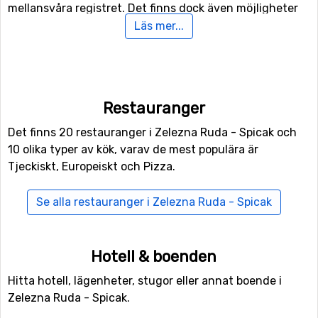
mellansvåra registret. Det finns dock även möjligheter
för den absoluta nybörjaren såväl som de erfarne att
Läs mer...
hitta något som passar. Skulle du föredra att åka på
platt mark gå det utmärkt. 100 kilometer spår att åka
längdskidor finns i anslutning till skidanläggningen.
Restauranger
Skidåkning för de allra minsta
Det finns 20 restauranger i Zelezna Ruda - Spicak och
Det finns flera speciella backar som är utformade för
10 olika typer av kök, varav de mest populära är
barn. Inte speciellt långa, ganska flacka och utan
Tjeckiskt, Europeiskt och Pizza.
avstickande vägar. Detta gör att ditt barn inte riskerar
att åka vilse, och det går utmärkt att låta dem åka själv i
Se alla restauranger i Zelezna Ruda - Spicak
dessa backar. Det finns även ett ”Penguinland” för de
allra minsta besökarna, där det alltid händer roliga
aktiviteter i en lugn och trygg miljö.
Hotell & boenden
Äta och bo i Zelezna Ruda
Hitta hotell, lägenheter, stugor eller annat boende i
Zelezna Ruda - Spicak.
Det finns gott om restauranger i området, 52 stycken