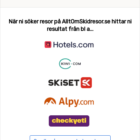
klart värt ett besök för de som vill upptäcka lite grann
utanför slalomåkningens branter.
När ni söker resor på AlltOmSkidresor.se hittar ni
resultat från bl a...