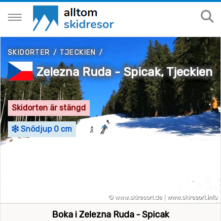
SKIDORTER
/
TJECKIEN
/
Zelezna Ruda - Spicak, Tjeckien
Skidorten är stängd
Snödjup 0 cm
Boka i Zelezna Ruda - Spicak