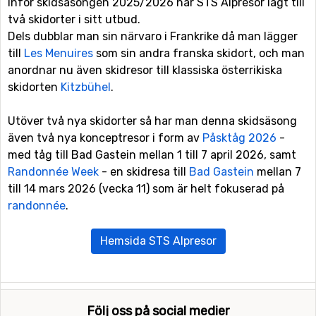
Inför skidsäsongen 2025/2026 har STS Alpresor lagt till
två skidorter i sitt utbud.
Dels dubblar man sin närvaro i Frankrike då man lägger
till
Les Menuires
som sin andra franska skidort, och man
anordnar nu även skidresor till klassiska österrikiska
skidorten
Kitzbühel
.
Utöver två nya skidorter så har man denna skidsäsong
även två nya konceptresor i form av
Påsktåg 2026
-
med tåg till Bad Gastein mellan 1 till 7 april 2026, samt
Randonnée Week
- en skidresa till
Bad Gastein
mellan 7
till 14 mars 2026 (vecka 11) som är helt fokuserad på
randonnée
.
Hemsida STS Alpresor
Följ oss på social medier