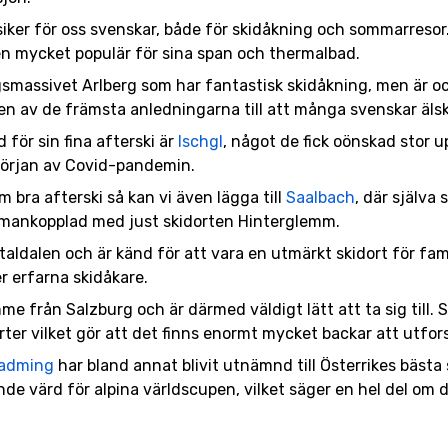
ssiker för oss svenskar, både för skidåkning och sommarreso
en mycket populär för sina span och thermalbad.
gsmassivet Arlberg som har fantastisk skidåkning, men är o
r en av de främsta anledningarna till att många svenskar äls
 för sin fina afterski är
Ischgl
, något de fick oönskad stor 
början av Covid-pandemin.
 bra afterski så kan vi även lägga till
Saalbach
, där själva
mankopplad med just skidorten Hinterglemm.
ertaldalen och är känd för att vara en utmärkt skidort för fa
r erfarna skidåkare.
me från Salzburg och är därmed väldigt lätt att ta sig til
ter vilket gör att det finns enormt mycket backar att utfor
adming
har bland annat blivit utnämnd till Österrikes bästa 
e värd för alpina världscupen, vilket säger en hel del om 