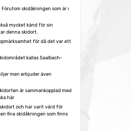
r. Förutom skidåkningen som är i
ckså mycket känd för sin
kar denna skidort.
uppmärksamhet för då det var ett
 skidområdet kallas Saalbach-
miljer men erbjuder även
l. Skidorten är sammankopplad med
ska här
skidort och har varit värd för
den fina skidåkningen som finns