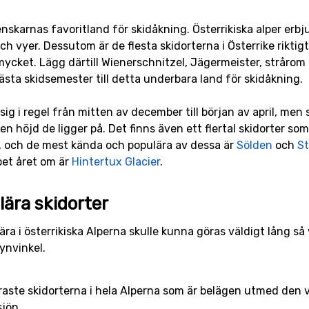
venskarnas favoritland för skidåkning. Österrikiska alper erb
h vyer. Dessutom är de flesta skidorterna i Österrike riktigt
cket. Lägg därtill Wienerschnitzel, Jägermeister, strårom oc
ästa skidsemester till detta underbara land för skidåkning.
ig i regel från mitten av december till början av april, men s
en höjd de ligger på. Det finns även ett flertal skidorter som
, och de mest kända och populära av dessa är
Sölden
och
St
pet året om är
Hintertux Glacier
.
ära skidorter
ra i österrikiska Alperna skulle kunna göras väldigt lång så v
synvinkel.
raste skidorterna i hela Alperna som är belägen utmed den v
jön.