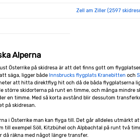
Zell am Ziller (2597 skidres
iska Alperna
 just Österrike på skidresa är att det finns gott om flygplats
 att säga, ligger både
Innsbrucks flygplats Kranebitten
och
S
eter att hitta direktflyg hit och då de båda flygplatserna lig
 de större skidorterna på runt en timme, och många mindre 
nder en timme. Med så korta avstånd blir dessutom transfer
et på skidresan.
rna i Österrike man kan flyga till. Det går alldeles utmärkt att
om till exempel Söll, Kitzbühel och Alpbachtal på runt två ti
 då räkna med något längre transfer.