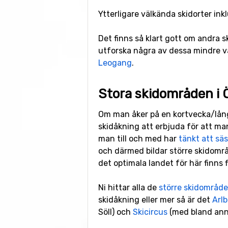
Ytterligare välkända skidorter ink
Det finns så klart gott om andra s
utforska några av dessa mindre v
Leogang
.
Stora skidområden i 
Om man åker på en kortvecka/långw
skidåkning att erbjuda för att ma
man till och med har
tänkt att sä
och därmed bildar större skidområde
det optimala landet för här finn
Ni hittar alla de
större skidområden
skidåkning eller mer så är det
Arl
Söll) och
Skicircus
(med bland ann