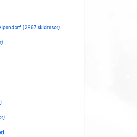
pendorf (2987 skidresor)
r)
)
r)
r)