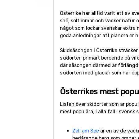
Österrike har alltid varit ett av s
snö, soltimmar och vacker natur oc
något som lockar svenskar extra my
goda anledningar att planera er n
Skidsäsongen i Österrike sträcker s
skidorter, primärt beroende på vilk
där säsongen därmed är förlängd
skidorten med glaciär som har öp
Österrikes mest popul
Listan över skidorter som är populä
mest populära, i alla fall i svensk 
Zell am See
är en av de vack
bedårande berg som omger s