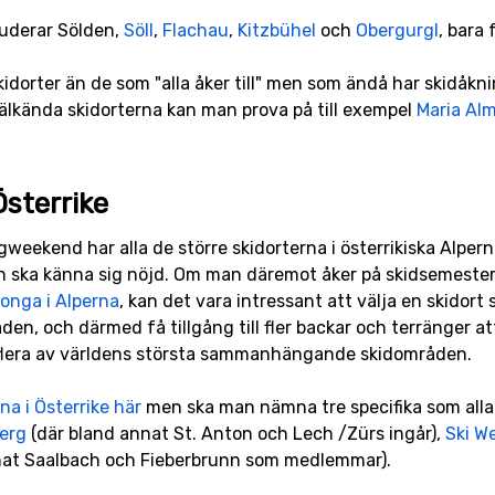
luderar Sölden,
Söll
,
Flachau
,
Kitzbühel
och
Obergurgl
, bara
kidorter än de som "alla åker till" men som ändå har skidåkni
älkända skidorterna kan man prova på till exempel
Maria Al
Österrike
eekend har alla de större skidorterna i österrikiska Alperna
n ska känna sig nöjd. Om man däremot åker på skidsemester e
songa i Alperna
, kan det vara intressant att välja en skido
n, och därmed få tillgång till fler backar och terränger att 
s flera av världens största sammanhängande skidområden.
a i Österrike här
men ska man nämna tre specifika som alla
berg
(där bland annat St. Anton och Lech /Zürs ingår),
Ski We
at Saalbach och Fieberbrunn som medlemmar).