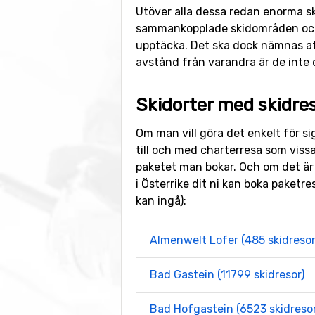
Utöver alla dessa redan enorma s
sammankopplade skidområden och in
upptäcka. Det ska dock nämnas at
avstånd från varandra är de inte 
Skidorter med skidres
Om man vill göra det enkelt för si
till och med charterresa som vissa 
paketet man bokar. Och om det är n
i Österrike dit ni kan boka paketr
kan ingå):
Almenwelt Lofer (485 skidresor
Bad Gastein (11799 skidresor)
Bad Hofgastein (6523 skidresor