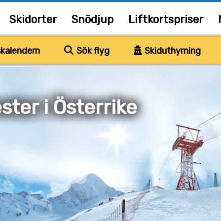
Skidorter
Snödjup
Liftkortspriser
kalendern
Sök flyg
Skiduthyrning
ter i Österrike