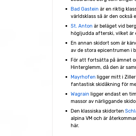
Bad Gastein
är en riktig kla
världsklass så är den också 
St. Anton
är beläget vid ber
högljudda afterski, vilket ä
En annan skidort som är känd
av de stora epicentrumen i 
För att fortsätta på ämnet om
Hinterglemm, då den är sam
Mayrhofen
ligger mitt i Zill
fantastisk skidåkning för me
Wagrain
ligger endast en tim
massor av närliggande skidor
Den klassiska skidorten
Schl
alpina VM och är återkommand
här.