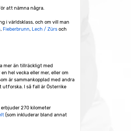
 för att nämna några.
ng i världsklass, och om vill man
m
,
Fieberbrunn
,
Lech / Zürs
och
 mer än tillräckligt med
n hel vecka eller mer, eller om
rt som är sammankopplad med andra
utforska. I så fall är Österrike
 erbjuder 270 kilometer
lt
(som inkluderar bland annat