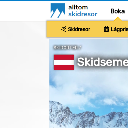
Boka
Skidresor
Lågpris
SKIDORTER
/
Skidsemes