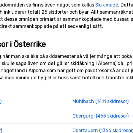
kidområden så finns även något som kallas
Ski amadé
. Dett
kluderar totalt 25 skidorter och byar. Allt sammanräknat f
t dessa områden primärt är sammankopplade med bussar, så 
direkt sammankopplade på ett sedvanligt sätt.
or i Österrike
g när man ska åka på skidsemester så väljer många att boka en
skulle säga även om det gäller skidåkning i Alperna) då i prin
ågot land i Alperna som har gott om paketresor så är det jus
esa med minimum flyg eller buss samt hotell och transfer ink
)
Mühlbach (1411 skidresor)
Obergurgl (465 skidresor)
)
Obertauern (1366 skidresor