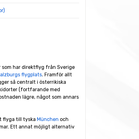
or)
er som har direktflyg från Sverige
alzburgs flygplats
. Framför allt
ger så centralt i österrikiska
skidorter (fortfarande med
kostnaden lägre, något som annars
 flyga till tyska
München
och
mmar. Ett annat möjligt alternativ