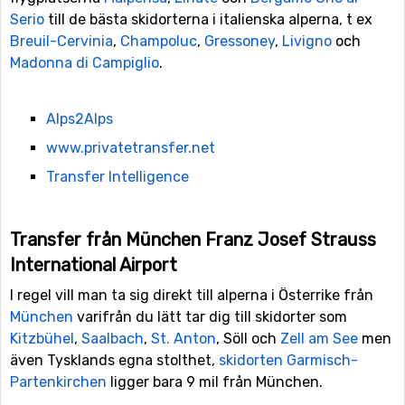
Serio
till de bästa skidorterna i italienska alperna, t ex
Breuil-Cervinia
,
Champoluc
,
Gressoney
,
Livigno
och
Madonna di Campiglio
.
Alps2Alps
www.privatetransfer.net
Transfer Intelligence
Transfer från München Franz Josef Strauss
International Airport
I regel vill man ta sig direkt till alperna i Österrike från
München
varifrån du lätt tar dig till skidorter som
Kitzbühel
,
Saalbach
,
St. Anton
, Söll och
Zell am See
men
även Tysklands egna stolthet,
skidorten Garmisch-
Partenkirchen
ligger bara 9 mil från München.