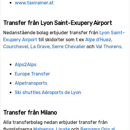
www.taxirainer.at
Transfer från Lyon Saint-Exupery Airport
Nedanstående bolag erbjuder transfer från
Lyon Saint-
Exupery Airport
till skidorter som t ex
Alpe d'Huez
,
Courchevel
,
La Grave
,
Serre Chevalier
och
Val Thorens
.
Alps2Alps
Europe Transfer
Alpetransports
Ski shuttles Aéroports de Lyon
Transfer från Milano
Alla transferbolag nedan erbjuder transfer från
flygplatserna
Malpensa
,
Linate
och
Bergamo Orio al