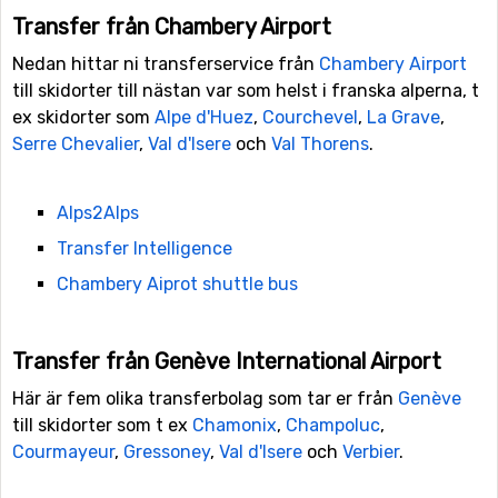
Transfer från Chambery Airport
Nedan hittar ni transferservice från
Chambery Airport
till skidorter till nästan var som helst i franska alperna, t
ex skidorter som
Alpe d'Huez
,
Courchevel
,
La Grave
,
Serre Chevalier
,
Val d'Isere
och
Val Thorens
.
Alps2Alps
Transfer Intelligence
Chambery Aiprot shuttle bus
Transfer från Genève International Airport
Här är fem olika transferbolag som tar er från
Genève
till skidorter som t ex
Chamonix
,
Champoluc
,
Courmayeur
,
Gressoney
,
Val d'Isere
och
Verbier
.