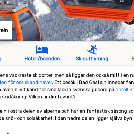
tein
g
Hotell/boenden
Skiduthyrning
S
ens vackraste skidorter, men så ligger den också mitt i en n
len för oss skandinaver
. Ett besök i Bad Gastein innebär fan
 även blivit känd för sina läckra svenska julbord på
hotell S
skidåkning! Vilken är din favorit?
ein i östra delen av alperna och har en fantastisk säsong so
e snö- och solsäkerhet. I den nedre delen ligger själva byn