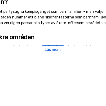
gn?
et partysugna kompisgänget som barnfamiljen - man väljer b
tystaden nummer ett bland skidfantasterna som barnfamiljen
a verkligen passar alla typer av åkare, eftersom områdets oli
ackra områden
 bergen Stubnerkogel samt Graukogel. Systemet är inte s
Läs mer...
även
Bad Hofgastein
, Sportgastein och
Grossarl-Dorfgastein
knattar, över trädgränsen som under. Det svåra varje morgo
t dalen på Österrikes längsta pist, Nummer 11, som förstås ä
karna. De brantare backarna ligger kring Graukogel. Gillar d
finna sig i USA - vindlande backar mellan snötäckta granar.
formation på svenska
om backarna i Bad Gastein här
.