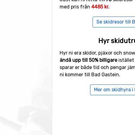
med pris från
4485 kr.
Badgastein når du enklast genom a
Salzburg tar det drygt en timme 
Se skidresor till
Gastein
från Salzburg, Innsbruck 
Hyr skidutr
Hyr ni era skidor, pjäxor och sno
ändå upp till 50% billigare
istället
sparar er både tid och pengar jä
ni kommer till Bad Gastein.
Mer om skidhyra i