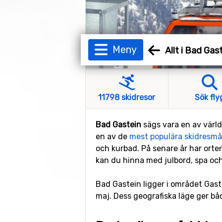
Meny
Allt i Bad Gas
11798 skidresor
Sök fly
Bad Gastein
sägs vara en av värld
en av de
mest populära skidresmå
och kurbad. På senare år har orten
kan du hinna med julbord, spa och 
Bad Gastein ligger i området Gast
maj. Dess geografiska läge ger båd