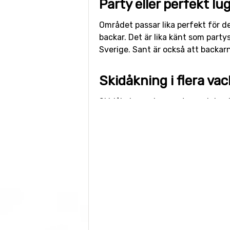
Party eller perfekt lu
Området passar lika perfekt för d
backar. Det är lika känt som par
Sverige. Sant är också att backarn
Skidåkning i flera v
Skidåkningen koncentreras kring
flera olika skidsystem. Här finns 
finns backar för alla, vuxna som 
vill åka.
Vid Stubnerkugel kan ni glida nerå
finns de längsta och mjukaste bac
Dorfgastein är känslan som att be
liftköerna korta.
Ni hittar även mer detaljerad in