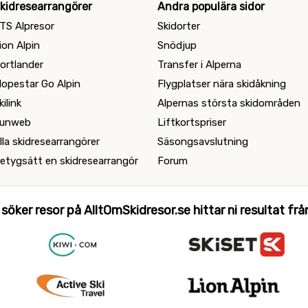
kidresearrangörer
Andra populära sidor
TS Alpresor
Skidorter
ion Alpin
Snödjup
ortlander
Transfer i Alperna
lopestar Go Alpin
Flygplatser nära skidåkning
kilink
Alpernas största skidområden
unweb
Liftkortspriser
lla skidresearrangörer
Säsongsavslutning
etygsätt en skidresearrangör
Forum
 söker resor på AlltOmSkidresor.se hittar ni resultat från 