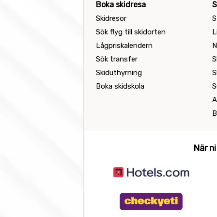
Boka skidresa
S
Skidresor
S
Sök flyg till skidorten
L
Lågpriskalendern
N
Sök transfer
S
Skiduthyrning
S
Boka skidskola
S
A
B
När ni