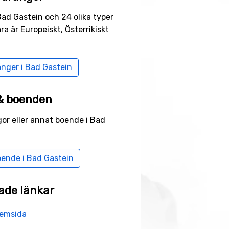
nchen
eller
Innsbruck
. Från
Bad Gastein och 24 olika typer
an även åka
tåg direkt till Bad
a är Europeiskt, Österrikiskt
miljövänlig.
anger i Bad Gastein
 & boenden
gor eller annat boende i Bad
oende i Bad Gastein
ade länkar
hemsida