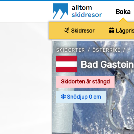
Boka
Skidresor
Lågpris
SKIDORTER
/
ÖSTERRIKE
/
Bad Gastein,
Skidorten är stängd
Snödjup 0 cm