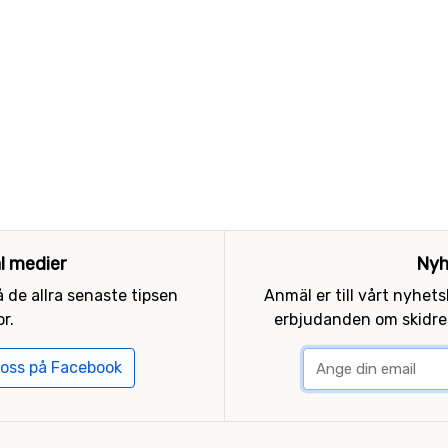
al medier
Nyh
 de allra senaste tipsen
Anmäl er till vårt nyhet
r.
erbjudanden om skidres
 oss på Facebook