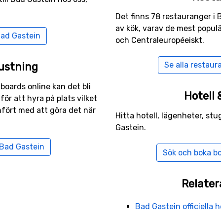
tt flyga till
Salzburg
. Det går även utmärkt att resa via
Mü
Det finns 78 restauranger i 
med buss eller taxi, från Innsbruck och München två. Man k
av kök, varav de mest populär
 Bad Gastein
och München, vilket gör transfern både bekvämare och mer 
och Centraleuropéeiskt.
ustning
Se alla restaur
wboards online kan det bli
Hotell
 för att hyra på plats vilket
mfört med att göra det när
Hitta hotell, lägenheter, stu
Gastein.
 Bad Gastein
Sök och boka b
Relater
Bad Gastein officiella 