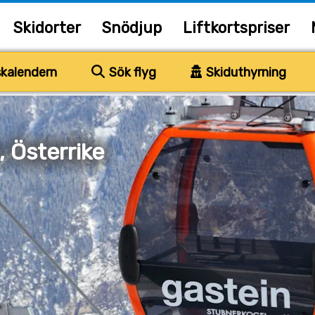
Skidorter
Snödjup
Liftkortspriser
kalendern
Sök flyg
Skiduthyrning
 Österrike