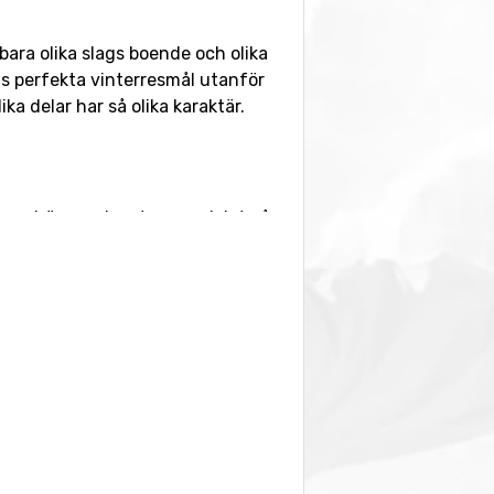
ara olika slags boende och olika
s perfekta vinterresmål utanför
ka delar har så olika karaktär.
ammanhängande, utan uppdelat på
. Varje del har sin karaktär och det
n är att bestämma sig för var man
r just elva kilometer lång. Här
u skogsåkning? I Grossarl-
 Pisterna är långa och breda och