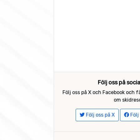
Följ oss på soci
Följ oss på X och Facebook och få
om skidreso
Följ oss på X
Följ