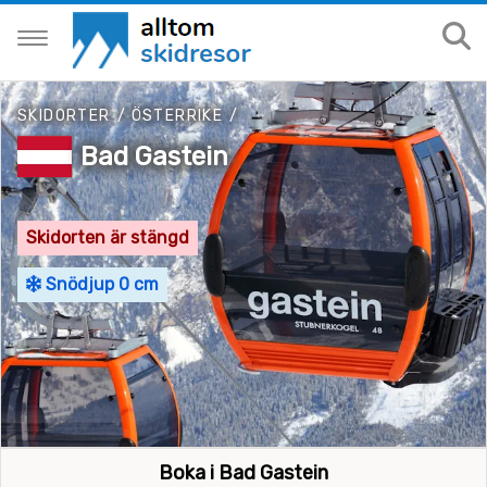
SKIDORTER
/
ÖSTERRIKE
/
Bad Gastein
Skidorten är stängd
Snödjup 0 cm
Boka i Bad Gastein