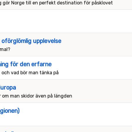
 gör Norge till en perfekt destination för påsklovet
n oförglömlig upplevelse
imal?
ning för den erfarne
g och vad bör man tänka på
Europa
er om man skidor även på längden
gionen)