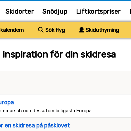
Skidorter
Snödjup
Liftkortspriser
kalendern
Sök flyg
Skiduthyrning
inspiration för din skidresa
uropa
rammarsch och dessutom billigast i Europa
ör en skidresa på påsklovet