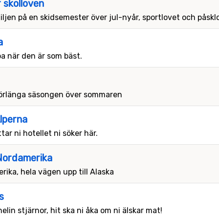
 skolloven
iljen på en skidsemester över jul-nyår, sportlovet och påskl
a
a när den är som bäst.
l förlänga säsongen över sommaren
Alperna
ttar ni hotellet ni söker här.
 Nordamerika
erika, hela vägen upp till Alaska
s
elin stjärnor, hit ska ni åka om ni älskar mat!