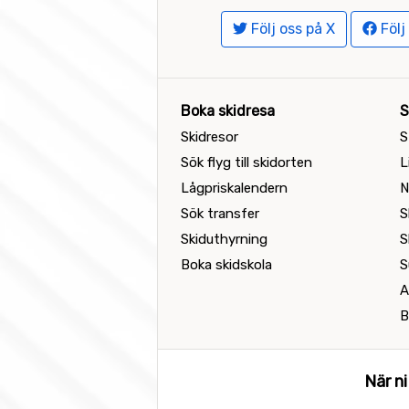
Följ oss på X
Följ
Boka skidresa
S
Skidresor
S
Sök flyg till skidorten
L
Lågpriskalendern
N
Sök transfer
S
Skiduthyrning
S
Boka skidskola
S
A
B
När ni