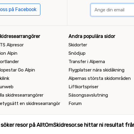
 oss på Facebook
kidresearrangörer
Andra populära sidor
TS Alpresor
Skidorter
ion Alpin
Snödjup
ortlander
Transfer i Alperna
lopestar Go Alpin
Flygplatser nära skidåkning
kilink
Alpernas största skidområden
unweb
Liftkortspriser
lla skidresearrangörer
Säsongsavslutning
etygsätt en skidresearrangör
Forum
 söker resor på AlltOmSkidresor.se hittar ni resultat från 