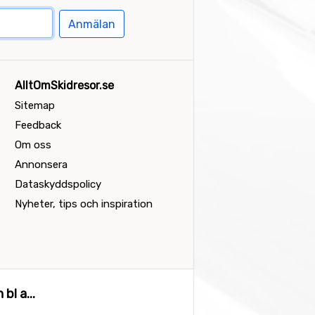
Anmälan
AlltOmSkidresor.se
Sitemap
Feedback
Om oss
Annonsera
Dataskyddspolicy
Nyheter, tips och inspiration
bl a...