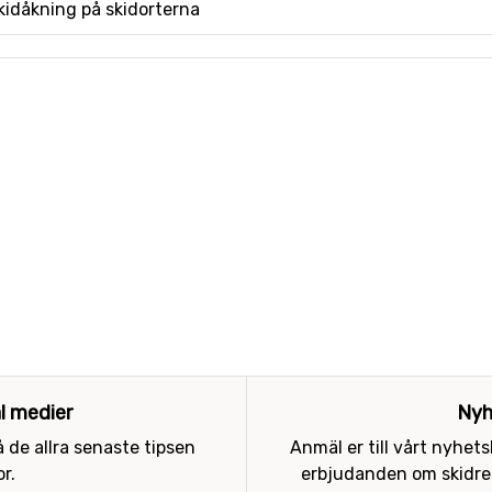
skidåkning på skidorterna
al medier
Nyh
 de allra senaste tipsen
Anmäl er till vårt nyhet
r.
erbjudanden om skidres