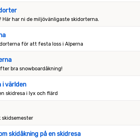
dorter
 Här har ni de miljövänligaste skidorterna.
rna
dorterna för att festa loss i Alperna
erna
 efter bra snowboardåkning!
 i världen
n skidresa i lyx och flärd
k skidsemester
om skidåkning på en skidresa