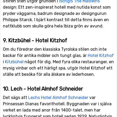
Stilren sten utgör grunden i
Ischgls
The Madleins
design: Ett zen-inspirerat hotell med nutida konst som
pryder väggarna, badrum designade av designgurun
Philippe Starck. I bjärt kontrast till detta finns även en
nattklubb som skulle göra hela Ibiza grön av avund.
9. Kitzbühel - Hotel Kitzhof
Om du föredrar den klassiska Tyrolska stilen och inte
backar för antika möbler och tungt glas, är
Hotel Kitzhof
i
Kitzbühel
något för dig. Med fyra olika restauranger, en
mysig vinbar och ett härligt spa, utgör Hotel Kitzhof ett
ställe att besöka för alla älskare av lederhosen.
10. Lech - Hotel Almhof Schneider
Det sägs att
Lechs
Hotel Almhof Schneider
var
Prinsessan Dianas favorithotell. Byggnaden var i själva
verket en lada med anor från 1400-talet, men har
lyckligtvis fungerat som hotell sedan 1929. Naturligtvis