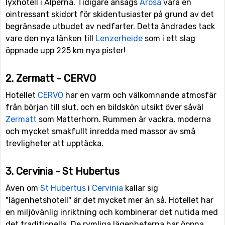
lyxhotell i Alperna. Tidigare ansågs
Arosa
vara en
ointressant skidort för skidentusiaster på grund av det
begränsade utbudet av nedfarter. Detta ändrades tack
vare den nya länken till
Lenzerheide
som i ett slag
öppnade upp 225 km nya pister!
2. Zermatt - CERVO
Hotellet
CERVO
har en varm och välkomnande atmosfär
från början till slut, och en bildskön utsikt över såväl
Zermatt
som Matterhorn. Rummen är vackra, moderna
och mycket smakfullt inredda med massor av små
trevligheter att upptäcka.
3. Cervinia - St Hubertus
Även om
St Hubertus
i
Cervinia
kallar sig
"lägenhetshotell" är det mycket mer än så. Hotellet har
en miljövänlig inriktning och kombinerar det nutida med
det traditionella. De rymliga lägenheterna har öppna