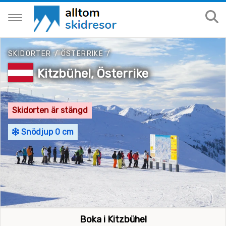
SKIDORTER
/
ÖSTERRIKE
/
Kitzbühel, Österrike
Skidorten är stängd
Snödjup 0 cm
Boka i Kitzbühel