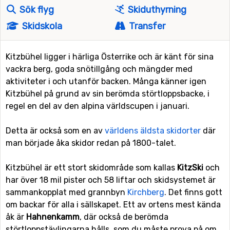
Sök flyg
Skiduthyrning
Skidskola
Transfer
Kitzbühel ligger i härliga Österrike och är känt för sina
vackra berg, goda snötillgång och mängder med
aktiviteter i och utanför backen. Många känner igen
Kitzbühel på grund av sin berömda störtloppsbacke, i
regel en del av den alpina världscupen i januari.
Detta är också som en av
världens äldsta skidorter
där
man började åka skidor redan på 1800-talet.
Kitzbühel är ett stort skidområde som kallas
KitzSki
och
har över 18 mil pister och 58 liftar och skidsystemet är
sammankopplat med grannbyn
Kirchberg
. Det finns gott
om backar för alla i sällskapet. Ett av ortens mest kända
åk är
Hahnenkamm
, där också de berömda
störtloppstävlingarna hålls, som du måste prova på om