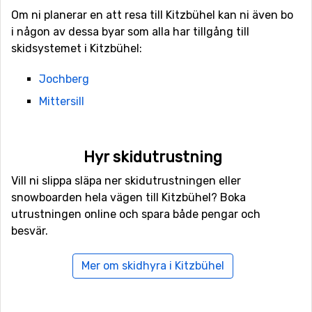
eller bada, eller klättra på inomhusväggen. Ett besök på
Om ni planerar en att resa till Kitzbühel kan ni även bo
Mercedes-Benz Sportpark
garanterar en rolig dag eller
i någon av dessa byar som alla har tillgång till
eftermiddag!
skidsystemet i Kitzbühel:
Ät gott på kvällen på någon av ortens restauranger eller
Jochberg
njut av solen, snön och vyerna på någon av de många
Mittersill
restaurangerna i skidmassivet.
Resa till Kitzbühel
Hyr skidutrustning
Det är närmast att flyga till Salzburg eller Innsbruck och
Vill ni slippa släpa ner skidutrustningen eller
sedan resa vidare med buss, tåg eller bil. München kan
snowboarden hela vägen till Kitzbühel? Boka
också vara ett alternativ.
Läs mer om flygplatser och
utrustningen online och spara både pengar och
transferalternativ för Kitzbühel i vår FAQ
.
besvär.
Mer om skidhyra i Kitzbühel