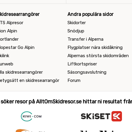
kidresearrangörer
Andra populära sidor
TS Alpresor
Skidorter
ion Alpin
Snödjup
ortlander
Transfer i Alperna
lopestar Go Alpin
Flygplatser nära skidåkning
kilink
Alpernas största skidområden
unweb
Liftkortspriser
lla skidresearrangörer
Säsongsavslutning
etygsätt en skidresearrangör
Forum
 söker resor på AlltOmSkidresor.se hittar ni resultat från 