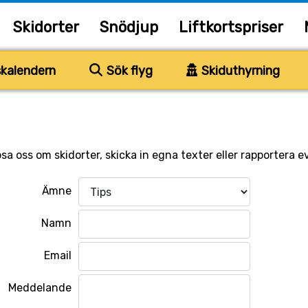
Skidorter
Snödjup
Liftkortspriser
kalendern
Sök flyg
Skiduthyrning
sa oss om skidorter, skicka in egna texter eller rapportera ev
Ämne
Namn
Email
Meddelande