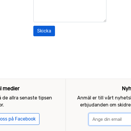
Skicka
al medier
Nyh
 de allra senaste tipsen
Anmäl er till vårt nyhet
r.
erbjudanden om skidres
 oss på Facebook