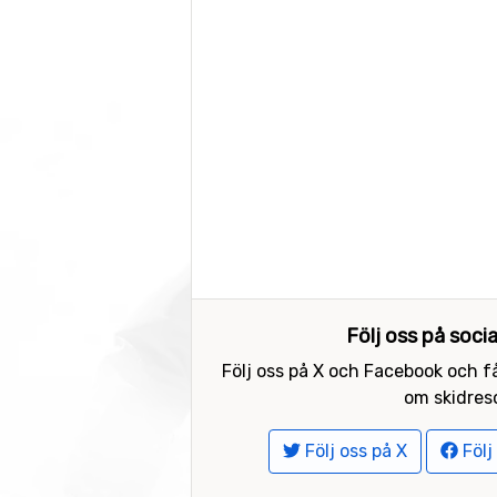
Följ oss på soci
Följ oss på X och Facebook och få
om skidreso
Följ oss på X
Följ