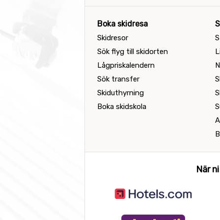
Boka skidresa
S
Skidresor
S
Sök flyg till skidorten
L
Lågpriskalendern
N
Sök transfer
S
Skiduthyrning
S
Boka skidskola
S
A
B
När ni