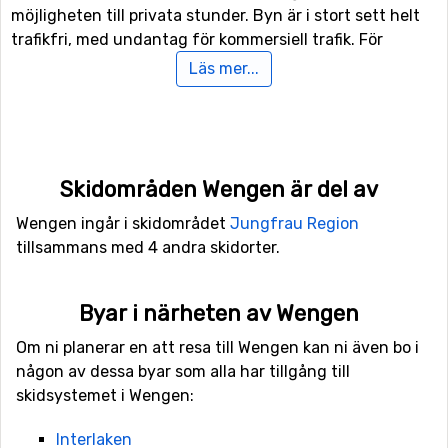
möjligheten till privata stunder. Byn är i stort sett helt
trafikfri, med undantag för kommersiell trafik. För
barnfamiljer finns det ett antal barnbackar som är
Läs mer...
väldigt enkla, och utan avstickande leder. Där kan du
som förälder tryggt lämna ditt barn att åka på egen
hand.
Många av pisterna i Wengen är utformade för nybörjare.
Skidområden Wengen är del av
Det finns även en hel del medelsvåra, men inte så
Wengen ingår i skidområdet
Jungfrau Region
mycket för den erfarne som söker utmaningar. Totalt
tillsammans med 4 andra skidorter.
finns det 213 kilometer pist, uppdelad på över 70
nedfarter. För
att ta dig upp på toppen kan du välja mellan runt 30
Byar i närheten av Wengen
olika liftar som kan ta dig vart du vill inom området.
Om ni planerar en att resa till Wengen kan ni även bo i
någon av dessa byar som alla har tillgång till
Rälsburna fordon är det som gäller
skidsystemet i Wengen:
Wengen är väldigt annorlunda från andra skidorter på
Interlaken
många sätt. Under vintern så går det bara att ta sig upp