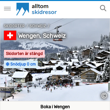
SKIDORTER
/
SCHWEIZ
/
Wengen, Schweiz
Skidorten är stängd
Snödjup 0 cm
©
Boka i Wengen