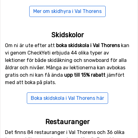
det en uppsjö av spaalternativ: klassisk massage,
ansiktsbehandlingar, hammam och allt annat du kan
Mer om skidhyra i Val Thorens
önska.
Familjeresa till Val Thorens
Skidskolor
För barnfamiljen är Val Thorens härligt. Här finns
Om ni är ute efter att
boka skidskola i Val Thorens
kan
skidskola även för riktiga knattar, från ca ett och ett
vi genom CheckYeti erbjuda 44 olika typer av
halvt år. Många barn ser nog även fram mot skiddagens
lektioner för både skidåkning och snowboard för alla
slut, då de kan få besöka sportcentret. Här finns allt för
åldrar och nivåer. Många av lektionerna kan avbokas
alla i familjen, bland annat klättervägg, bollhav och en
gratis och ni kan få ända
upp till 15% rabatt
jämfört
inlinesbana.
med att boka på plats.
Boka skidskola i Val Thorens här
Flyg till Geneve, Chambéry eller Lyon
Som många andra franska skidorter är det enklast och
snabbast att flyga till Genève. Från flygplatsen är det
Restauranger
dryga 16 mil och tar cirka tre och en halv timme med
buss. Chambéry, 11 mil, eller Lyon, 19 mil, är också möjliga
Det finns 84 restauranger i Val Thorens och 36 olika