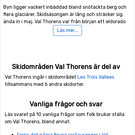
Byn ligger vackert inbäddad bland snötäckta berg och
flera glaciärer. Skidsäsongen är lång och sträcker sig
ända in i maj. Val Thorens var från början ett eldorado
för duktiga åkare, men erbjuder numer något för alla.
Läs mer...
Om du mot förmodan tröttnar på det sjuttiotal pister
som finns i själva Val Thorens, kan du enkelt ta dig till
övriga orter inom systemet.
Val Thorens har varit skidort sedan 1946 och har
Skidområden Val Thorens är del av
planerats och utvecklats väl genom åren. Totalt finns
Val Thorens ingår i skidområdet
Les Trois Vallees
över 300 pister och 200 liftar på en yta av 600
tillsammans med 6 andra skidorter.
kilometer!
Orten är trivsamt belägen och du har nära till backarna
Vanliga frågor och svar
var du än befinner dig. Från de flesta hotell och
Läs svaret på 10 vanliga frågor som folk brukar ställa
lägenheter kan du spänna på dig skidorna direkt utanför
om Val Thorens, bland annat:
dörren. Val Thorens är också en bilfri zon. Obligatorisk
parkering sker på en anvisad plats. Det ökar
Finns det några finare restauranger i Val