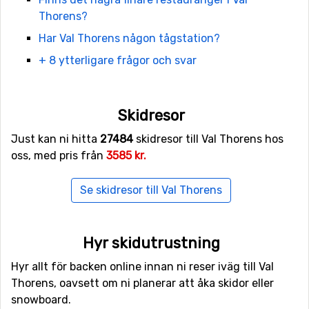
semesterkänslan lite ytterligare och luften du andas
Thorens?
känns klar och ren.
Har Val Thorens någon tågstation?
Aktiviteter i Val Thorens
+ 8 ytterligare frågor och svar
Om du behöver vila benen en dag finns det mängder av
spännande och roliga aktiviteter. Något som är unikt för
Skidresor
Val Thorens är körskolan! Från november till april kan du
uppleva bilbanan med en tävlingsbil eller fyrhjuling.
Just kan ni hitta
27484
skidresor till Val Thorens hos
Sladda vilt fram på istäckt underlag, testa, öva och
oss, med pris från
3585 kr.
pressa dina gränser.
Se skidresor till Val Thorens
Minst lika spännande är Le Toboggan, en sex kilometer
lång bobbana på 700 höjdmeter. Alla över 7 år kan få
känna ilningar i maggropen av att susa fram i en verkligt
Hyr skidutrustning
unik pulkabacke! För extra spänning kan man åka på
natten.
Hyr allt för backen online innan ni reser iväg till Val
Thorens, oavsett om ni planerar att åka skidor eller
För den som vill koppla av på mer klassiskt manér finns
snowboard.