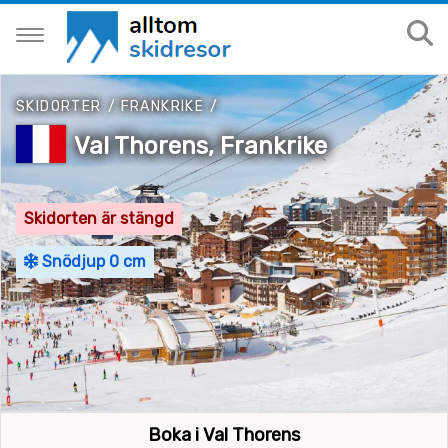
SKIDORTER
/
FRANKRIKE
/
Val Thorens, Frankrike
Skidorten är stängd
Snödjup 0 cm
Boka i Val Thorens