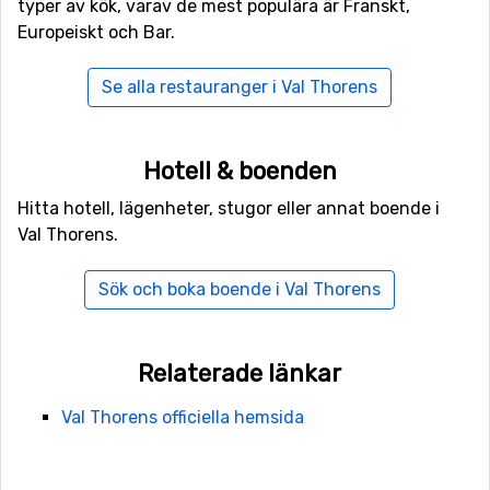
alternativ. Även från dessa flygplatser finns
typer av kök, varav de mest populära är Franskt,
busstransfer. Att hyra bil från flygplatsen går också bra,
Europeiskt och Bar.
men efter det att du lastat av bagaget parkeras bilen
för resten av veckan.
Se alla restauranger i Val Thorens
Vill du kombinera din skidresa med ett storstadsbesök
går det att resa med snabbtåg (TGV) från Paris till orten
Hotell & boenden
Moûtiers på fyra timmar. Endast fyra mil från Val
Hitta hotell, lägenheter, stugor eller annat boende i
Thorens.
Val Thorens.
Sök och boka boende i Val Thorens
Relaterade länkar
Val Thorens officiella hemsida