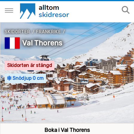
SKIDORTER
/
FRANKRIKE
/
Val Thorens
Skidorten är stängd
Snödjup 0 cm
Boka i Val Thorens