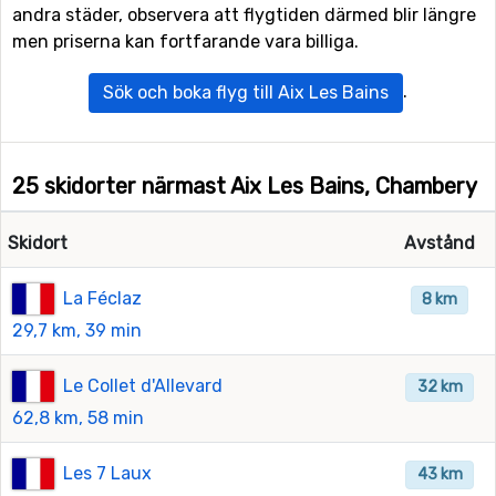
andra städer, observera att flygtiden därmed blir längre
men priserna kan fortfarande vara billiga.
.
Sök och boka flyg till Aix Les Bains
25 skidorter närmast Aix Les Bains, Chambery
Skidort
Avstånd
La Féclaz
8 km
29,7 km, 39 min
Le Collet d'Allevard
32 km
62,8 km, 58 min
Les 7 Laux
43 km