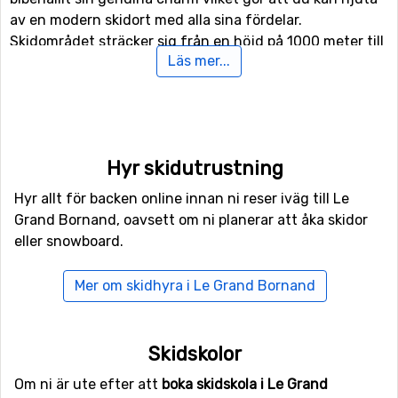
av en modern skidort med alla sina fördelar.
Skidområdet sträcker sig från en höjd på 1000 meter till
Läs mer...
2100 meter ovanför havet och häremellan kan du satsa
på skidåkning, snowboard och utforska nya
snöaktiviteter med vänner eller familj.
Optimal skidort för nybörjare
Hyr skidutrustning
Skidorten är kanske inte direkt känd för att besökas av
Hyr allt för backen online innan ni reser iväg till Le
många professionella alpina idrottare med det finns
Grand Bornand, oavsett om ni planerar att åka skidor
mycket att utforska för dig som söker lite mindre
eller snowboard.
avancerade pister och backar. Många som reser hit på
skidresa är ofta nybörjare och det är en väldigt bra plats
Mer om skidhyra i Le Grand Bornand
att börja lära sig skid- eller snowboardåkning. Ska du på
din absolut första skidresa så är Le Grand Bornand
verkligen ett bra alternativ.
Skidskolor
Men även om du har åkt innan är det mer än väl värt att
Om ni är ute efter att
boka skidskola i Le Grand
fortsätta att åka på skidsemester hit. Områden lämpar