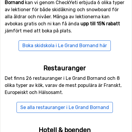
Bornand
kan vi genom CheckYeti erbjuda 6 olika typer
sig perfekt för unga sällskap som vill ut och roa sig i
av lektioner för både skidåkning och snowboard för
backarna eller för familjer där alla är på olika
alla åldrar och nivåer. Många av lektionerna kan
svårighetsgrader i sina skidkunskaper. Totalt så bjuder
avbokas gratis och ni kan få ända
upp till 15% rabatt
skidorten på 19 liftar och 90 kilometer pist.
jämfört med att boka på plats.
Skidorten är också väldigt väl anpassad för de som vill
Boka skidskola i Le Grand Bornand här
testa på snowboards och bjuder på en stor terräng att
öva sina färdigheter på. För att ta sig till Le Grand
Bornand flyger du enklast till flygplatsen i Genève eller
Restauranger
tar tåget från
Annecy
om ni befinner er i närheten. I
regel börjar skidsäsongen här tidigt i december och
Det finns 26 restauranger i Le Grand Bornand och 8
avslutas sedan i slutet av april.
olika typer av kök, varav de mest populära är Franskt,
Europeiskt och Hälsosamt.
Se alla restauranger i Le Grand Bornand
Hotell & boenden