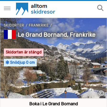
SKIDORTER
/
FRANKRIKE
/
Le Grand Bornand, Frankrike
Skidorten är stängd
Snödjup 0 cm
©
Boka i Le Grand Bornand