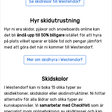
ovanför havet. Här finns det mycket aktiviteter att hitta
Se skidresor till Westendorf
på i snön, och en bra liftverksamhet som hjälper dig att
ta dig runt lätt till de områden som du vill testa på.
Förutom skidåkning kan du med fördel även testa på att
Hyr skidutrustning
åka kälke i deras naturrodelbana, njuta av en romantisk
Hyr ni era skidor, pjäxor och snowboards online kan
slädtur med häst eller ta en snöskotur. Här trivs både
det bli
ändå upp till 50% billigare
istället för att hyra
amatörer och nybörjare som vill utmana sig själva och
på plats vilket sparar er både tid och pengar jämfört
varva med annan rolig underhållning.
med att göra det när ni kommer till Westendorf.
Vill du dessutom utmana dig själv ytterligare så ligger
Mer om skidhyra i Westendorf
byn sammankopplat med
Skiwelt Wilder Kaiser
som
erbjuder öveer 280 km pist. När du vill varva skidåkning
med lite sevärdheter kan du besöka den vackra kyrkan i
Skidskolor
Westendorf som är belägen mitt i byn. Byn är en
underbar mix av både gamla traditioner med moderna
I Westendorf kan ni boka 15 olika typer av
inslag. Här kan både vänner och familjer resa för att få
skidlektioner, skidskolor eller skidinstruktörer. Ni hittar
en skidsemester som bjuder på allt.
alternativ för alla åldrar och olika typer av
kunskapsnivåer. Vi
samarbetar med CheckYeti
som är
specialist inom onlinebokning av skidklasser och kan