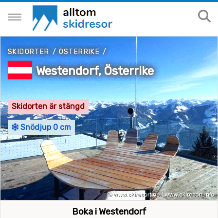
SKIDORTER
/
ÖSTERRIKE
/
Westendorf, Österrike
Skidorten är stängd
Snödjup 0 cm
Boka i Westendorf