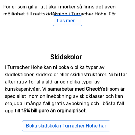
För er som gillar att åka i mörker så finns det även
möjlighet till nattskidåkning i Turracher Höhe. För
Läs mer...
snowboardåkare eller de mer äventyrliga skidåkarna
finns här även tillgång till funpark, samt en halfpipe-
anläggning.
Finns det familjemedlemmer eller andra som är med på
Skidskolor
skidresan som inte är intresserade av att åka snowboard
eller skidor i backarna kan man istället ägna sig åt
I Turracher Höhe kan ni boka 6 olika typer av
längdskidåkning då det finns 21 kilometer spår för
skidlektioner, skidskolor eller skidinstruktörer. Ni hittar
längskidåkning. Om ni vill ta det lite lugnare en dag och
alternativ för alla åldrar och olika typer av
få en skön vinterupplevelse kan ni ger ut och vandra, i
kunskapsnivåer. Vi
samarbetar med CheckYeti
som är
Turracher Höhe finns nämligen preparerade spår för
specialist inom onlinebokning av skidklasser och kan
vinterhiking.
erbjuda i många fall gratis avbokning och i bästa fall
upp till
15% billigare än orginalpriset
.
Flygplatser nära Turracher Höhe
Boka skidskola i Turracher Höhe här
Flyger man till
Kärnten
, Klagenfurt kommer man riktigt
nära Turracher Höhe då avståndet mellan flygplatsen