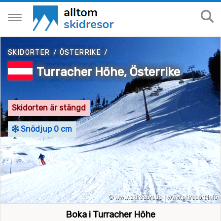
SKIDORTER
/
ÖSTERRIKE
/
Turracher Höhe, Österrike
Skidorten är stängd
Snödjup 0 cm
Boka i Turracher Höhe