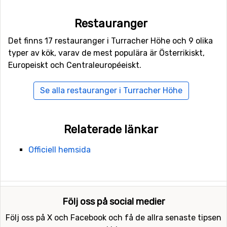
och skidorten endast är 47 kilometer. Transfertiden blir
Restauranger
därmed kort och kostnaden normalt sett lägre än då
avståndet är långt. Andra alternativa flygplatser som är
Det finns 17 restauranger i Turracher Höhe och 9 olika
möjliga att flyga till är
Brnik
, Ljubljana (88 kilometers
typer av kök, varav de mest populära är Österrikiskt,
avstånd), samt
Wolfgang A Mozart
, Salzburg (118
Europeiskt och Centraleuropéeiskt.
kilometer från skidorten).
Se alla restauranger i Turracher Höhe
Skidorter i närheten av Turracher Höhe
Skidorter nära Turracher Höhe är bland annat
Bad
Relaterade länkar
Kleinkirchheim
(13 kilometers avstånd),
Gerlitzen
(25
kilometers avstånd) och
Katschberg-Aineck
(25
Officiell hemsida
kilometers avstånd).
Följ oss på social medier
Följ oss på X och Facebook och få de allra senaste tipsen