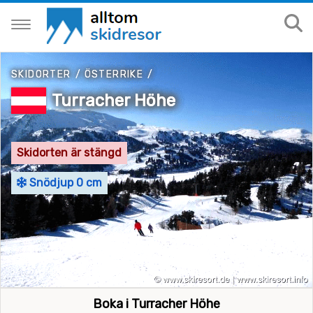
SKIDORTER
/
ÖSTERRIKE
/
Turracher Höhe
Skidorten är stängd
Snödjup 0 cm
Boka i Turracher Höhe