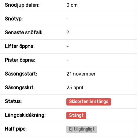
Snödjup dalen:
0 cm
Snötyp:
-
Senaste snöfall:
?
Liftar öppna:
-
Pister öppna:
-
Säsongsstart:
21 november
Säsongsslut:
25 april
Status:
Skidorten är stängd
Längdskidåkning:
Stängt
Half pipe:
Ej tillgängligt