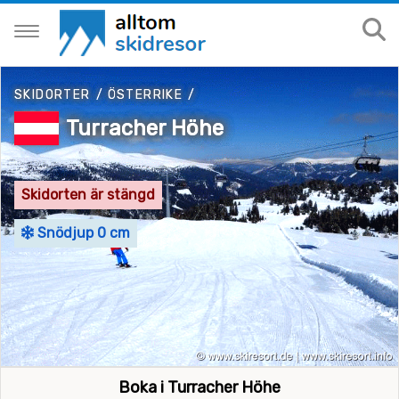
SKIDORTER
/
ÖSTERRIKE
/
Turracher Höhe
Skidorten är stängd
Snödjup 0 cm
Boka i Turracher Höhe