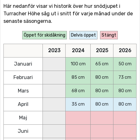
Här nedanför visar vi historik över hur snödjupet i
Turracher Höhe såg ut i snitt för varje månad under de
senaste säsongerna.
Öppet för skidåkning
Delvis öppet
Stängt
2023
2024
2025
2026
Januari
100 cm
65 cm
50 cm
Februari
85 cm
80 cm
73 cm
Mars
68 cm
80 cm
80 cm
April
35 cm
80 cm
80 cm
Maj
Juni