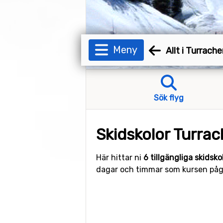
Meny
Allt i Turrach
Sök flyg
Skidskolor Turra
Här hittar ni
6 tillgängliga skidsk
dagar och timmar som kursen pågå