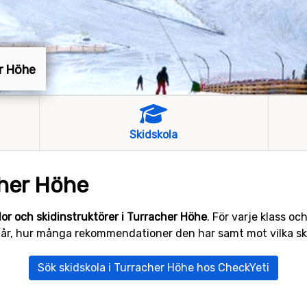
er Höhe
Skidskola
cher Höhe
olor och skidinstruktörer i Turracher Höhe
. För varje klass oc
r, hur många rekommendationer den har samt mot vilka skid
Sök skidskola i Turracher Höhe hos CheckYeti