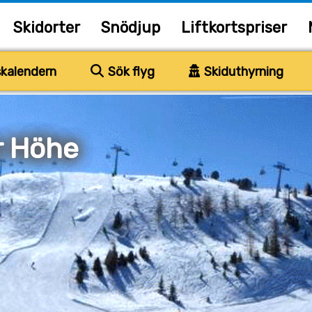
Skidorter
Snödjup
Liftkortspriser
kalendern
Sök flyg
Skiduthyrning
r Höhe