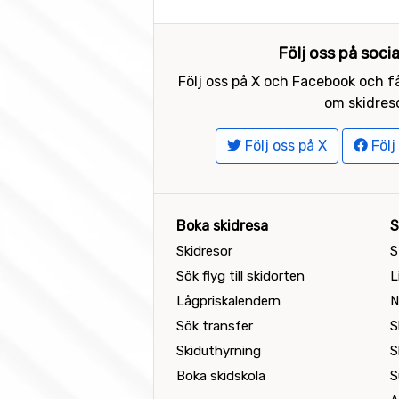
Följ oss på soci
Följ oss på X och Facebook och få
om skidreso
Följ oss på X
Följ
Boka skidresa
S
Skidresor
S
Sök flyg till skidorten
L
Lågpriskalendern
N
Sök transfer
S
Skiduthyrning
S
Boka skidskola
S