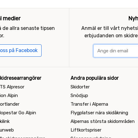
al medier
Nyh
 de allra senaste tipsen
Anmäl er till vårt nyhet
r.
erbjudanden om skidres
 oss på Facebook
kidresearrangörer
Andra populära sidor
TS Alpresor
Skidorter
ion Alpin
Snödjup
ortlander
Transfer i Alperna
lopestar Go Alpin
Flygplatser nära skidåkning
kilink
Alpernas största skidområden
unweb
Liftkortspriser