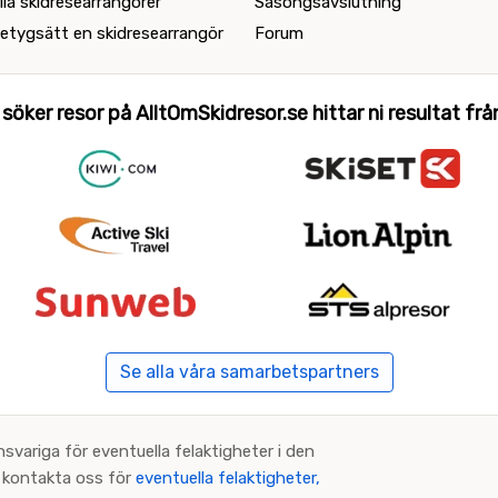
lla skidresearrangörer
Säsongsavslutning
etygsätt en skidresearrangör
Forum
 söker resor på AlltOmSkidresor.se hittar ni resultat från 
Se alla våra samarbetspartners
nsvariga för eventuella felaktigheter i den
an kontakta oss för
eventuella felaktigheter,