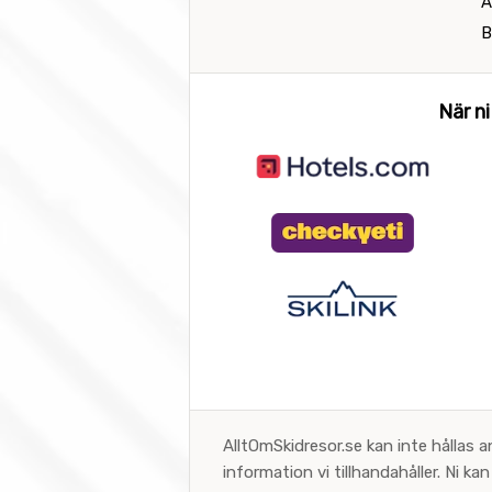
A
B
När ni
AlltOmSkidresor.se kan inte hållas a
information vi tillhandahåller. Ni k