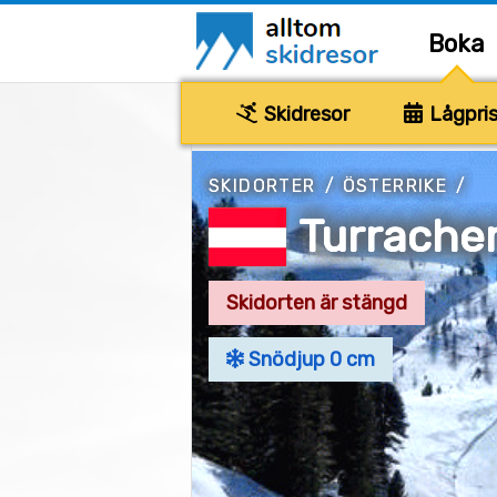
Boka
Skidresor
Lågpris
SKIDORTER
/
ÖSTERRIKE
/
Turrache
Skidorten är stängd
Snödjup 0 cm