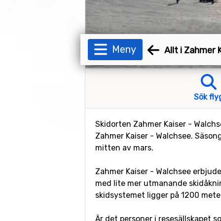
Meny
Allt i Zahmer 
Sök fly
Skidorten Zahmer Kaiser - Walchsee
Zahmer Kaiser - Walchsee. Säsonge
mitten av mars.
Zahmer Kaiser - Walchsee erbjuder t
med lite mer utmanande skidåknin
skidsystemet ligger på 1200 meter,
Är det personer i resesällskapet s