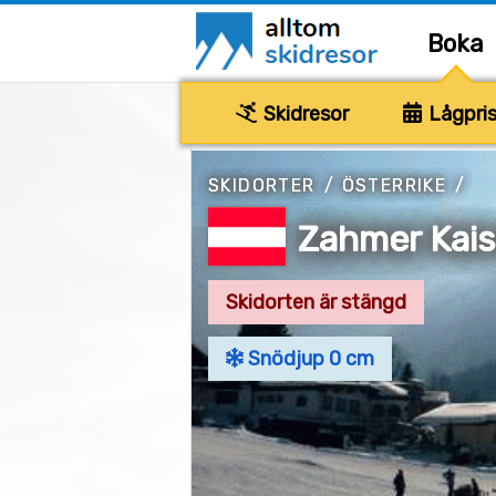
Boka
Skidresor
Lågpris
SKIDORTER
/
ÖSTERRIKE
/
Zahmer Kais
Skidorten är stängd
Snödjup 0 cm