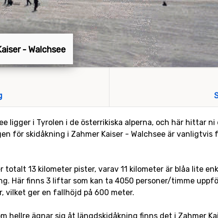
Kaiser - Walchsee
g
S
 ligger i Tyrolen i de österrikiska alperna, och här hittar 
n för skidåkning i Zahmer Kaiser - Walchsee är vanligtvis f
otalt 13 kilometer pister, varav 11 kilometer är blåa lite enk
g. Här finns 3 liftar som kan ta 4050 personer/timme uppfö
 vilket ger en fallhöjd på 600 meter.
om hellre ägnar sig åt längdskidåkning finns det i Zahmer K