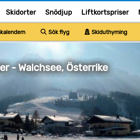
Skidorter
Snödjup
Liftkortspriser
kalendern
Sök flyg
Skiduthyrning
er - Walchsee, Österrike