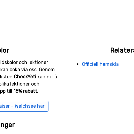
lor
Relater
kidskolor och lektioner i
Officiell hemsida
 kan boka via oss. Genom
listen
CheckYeti
kan ni få
lika lektioner och
pp till 15% rabatt
.
aiser - Walchsee här
anger