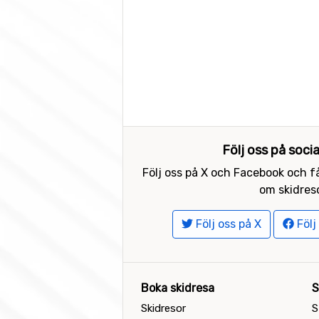
Följ oss på soci
Följ oss på X och Facebook och få
om skidreso
Följ oss på X
Följ
Boka skidresa
S
Skidresor
S