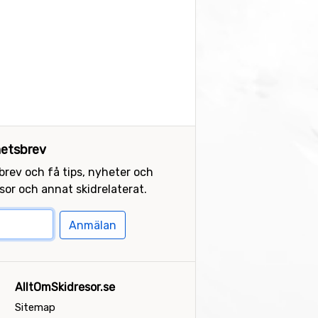
etsbrev
sbrev och få tips, nyheter och
or och annat skidrelaterat.
Anmälan
AlltOmSkidresor.se
Sitemap