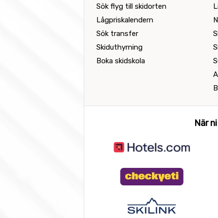
Sök flyg till skidorten
L
Lågpriskalendern
N
Sök transfer
S
Skiduthyrning
S
Boka skidskola
S
A
B
När ni