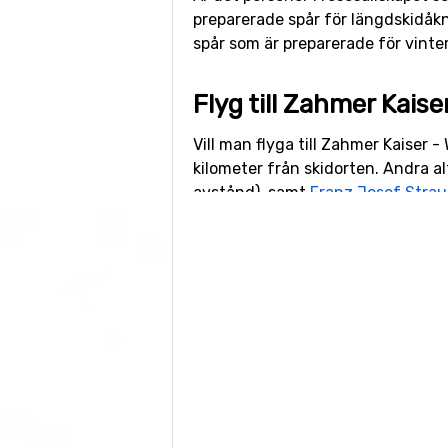
preparerade spår för längdskidåknin
spår som är preparerade för vinte
Flyg till Zahmer Kais
Vill man flyga till Zahmer Kaiser 
kilometer från skidorten. Andra alt
avstånd), samt
Franz Josef Strau
Närmaste skidorter ti
Inte långt från Zahmer Kaiser - W
Scheffau
på 13 kilometers avstån