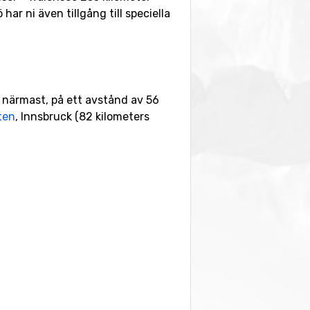
har ni även tillgång till speciella
g närmast, på ett avstånd av 56
ten
, Innsbruck (82 kilometers
eter. Ni hittar även skidorterna