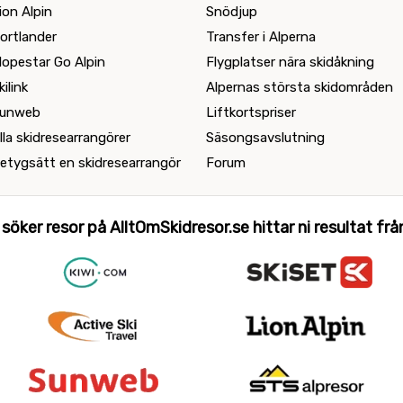
ion Alpin
Snödjup
ortlander
Transfer i Alperna
lopestar Go Alpin
Flygplatser nära skidåkning
kilink
Alpernas största skidområden
unweb
Liftkortspriser
lla skidresearrangörer
Säsongsavslutning
etygsätt en skidresearrangör
Forum
 söker resor på AlltOmSkidresor.se hittar ni resultat från 