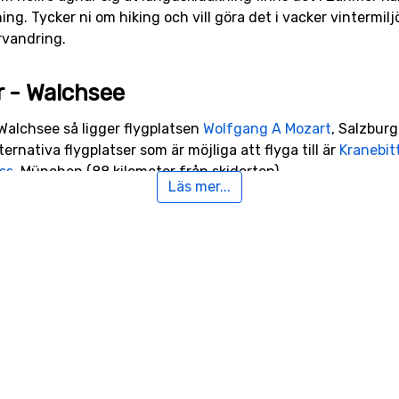
g. Tycker ni om hiking och vill göra det i vacker vintermiljö 
rvandring.
er - Walchsee
- Walchsee så ligger flygplatsen
Wolfgang A Mozart
, Salzbur
ernativa flygplatser som är möjliga att flyga till är
Kranebit
ss
, München (88 kilometer från skidorten).
Läs mer...
ll Zahmer Kaiser - Walchsee
alchsee ligger skidorten
Kössen
, avståndet är endast 9 kilom
d och
Ellmau
, 14 kilometer från Zahmer Kaiser - Walchsee.