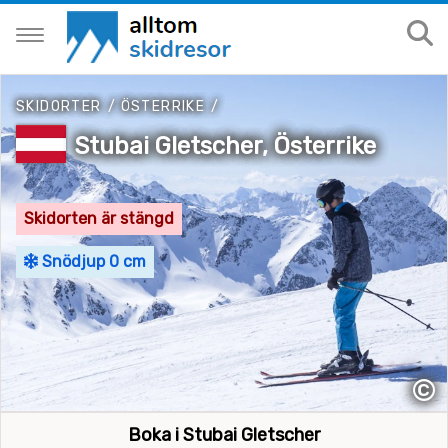
SKIDORTER
/
ÖSTERRIKE
/
Stubai Gletscher, Österrike
Skidorten är stängd
Snödjup 0 cm
©
Boka i Stubai Gletscher