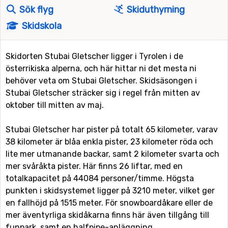
Sök flyg
Skiduthyrning
Skidskola
Skidorten Stubai Gletscher ligger i Tyrolen i de
österrikiska alperna, och här hittar ni det mesta ni
behöver veta om Stubai Gletscher. Skidsäsongen i
Stubai Gletscher sträcker sig i regel från mitten av
oktober till mitten av maj.
Stubai Gletscher har pister på totalt 65 kilometer, varav
38 kilometer är blåa enkla pister, 23 kilometer röda och
lite mer utmanande backar, samt 2 kilometer svarta och
mer svåråkta pister. Här finns 26 liftar, med en
totalkapacitet på 44084 personer/timme. Högsta
punkten i skidsystemet ligger på 3210 meter, vilket ger
en fallhöjd på 1515 meter. För snowboardåkare eller de
mer äventyrliga skidåkarna finns här även tillgång till
funpark, samt en halfpipe-anläggning.