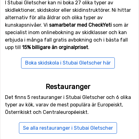
I Stubai Gletscher kan ni boka 27 olika typer av
skidlektioner, skidskolor eller skidinstruktörer. Ni hittar
Närmaste skidorter till Stubai Gletscher
alternativ för alla åldrar och olika typer av
kunskapsnivåer. Vi
samarbetar med CheckYeti
som är
Skidorter nära Stubai Gletscher är bland annat
Sölden
specialist inom onlinebokning av skidklasser och kan
(12 kilometers avstånd),
Neustift
(16 kilometers avstånd)
erbjuda i många fall gratis avbokning och i bästa fall
och
Obergurgl
(18 kilometers avstånd).
upp till
15% billigare än orginalpriset
.
Boka skidskola i Stubai Gletscher här
Restauranger
Det finns 5 restauranger i Stubai Gletscher och 6 olika
typer av kök, varav de mest populära är Europeiskt,
Österrikiskt och Centraleuropéeiskt.
Se alla restauranger i Stubai Gletscher