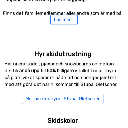
Finns det familjemedlemmer eller andra som är med på
Läs mer...
skidresan som inte är intresserade av att åka snowboard
eller skidor i backarna kan man istället ägna sig åt
längdskidåkning då det finns 2 kilometer spår för
längskidåkning. Tycker ni om hiking och vill göra det i
vacker vintermiljö har ni även tillgång till speciella spår
Hyr skidutrustning
som är preparerade för vintervandring.
Hyr ni era skidor, pjäxor och snowboards online kan
Flyg till Stubai Gletscher
det bli
ändå upp till 50% billigare
istället för att hyra
på plats vilket sparar er både tid och pengar jämfört
Flyger man till
Kranebitten
, Innsbruck kommer man
med att göra det när ni kommer till Stubai Gletscher.
riktigt nära Stubai Gletscher då avståndet mellan
flygplatsen och skidorten endast är 31 kilometer.
Mer om skidhyra i Stubai Gletscher
Transfertiden blir därmed kort och kostnaden normalt
sett lägre än då avståndet är långt. Andra alternativa
flygplatser som är möjliga att flyga till är
Bolzano Airport
Skidskolor
(63 kilometers avstånd), samt
Allgäu
Airport/Memmingen
(129 kilometer från skidorten).