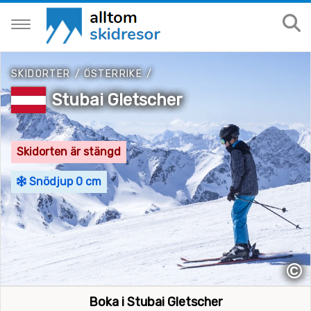
SKIDORTER
/
ÖSTERRIKE
/
Stubai Gletscher
Skidorten är stängd
Snödjup 0 cm
©
Boka i Stubai Gletscher