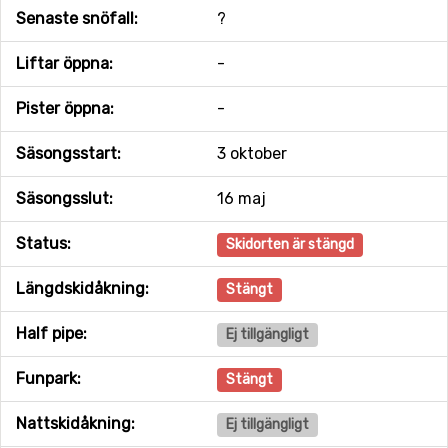
Senaste snöfall:
?
Liftar öppna:
-
Pister öppna:
-
Säsongsstart:
3 oktober
Säsongsslut:
16 maj
Status:
Skidorten är stängd
Längdskidåkning:
Stängt
Half pipe:
Ej tillgängligt
Funpark:
Stängt
Nattskidåkning:
Ej tillgängligt