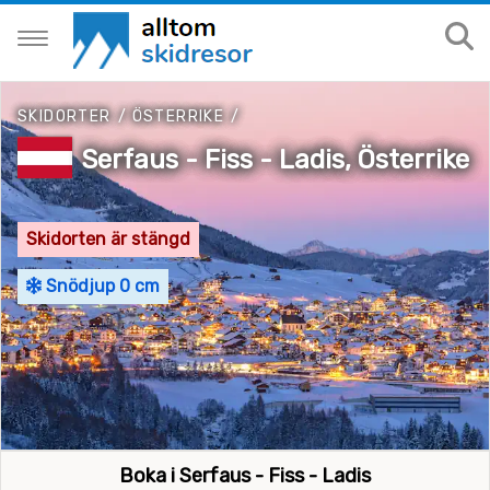
SKIDORTER
/
ÖSTERRIKE
/
Serfaus - Fiss - Ladis, Österrike
Skidorten är stängd
Snödjup 0 cm
Boka i Serfaus - Fiss - Ladis