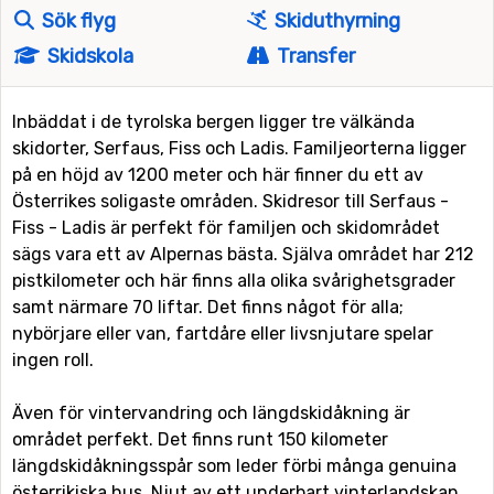
Sök flyg
Skiduthyrning
Skidskola
Transfer
Inbäddat i de tyrolska bergen ligger tre välkända
skidorter, Serfaus, Fiss och Ladis. Familjeorterna ligger
på en höjd av 1200 meter och här finner du ett av
Österrikes soligaste områden. Skidresor till Serfaus -
Fiss - Ladis är perfekt för familjen och skidområdet
sägs vara ett av Alpernas bästa. Själva området har 212
pistkilometer och här finns alla olika svårighetsgrader
samt närmare 70 liftar. Det finns något för alla;
nybörjare eller van, fartdåre eller livsnjutare spelar
ingen roll.
Även för vintervandring och längdskidåkning är
området perfekt. Det finns runt 150 kilometer
längdskidåkningsspår som leder förbi många genuina
österrikiska hus. Njut av ett underbart vinterlandskap