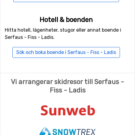
och ställer upp med inte mindre än tre olika
vintershower per säsong. Här finns gott om charmiga
restauranger, med allt från det nationella köket till
Hotell & boenden
klassiska rätter. Är du sugen på att damma av finskorna
Hitta hotell, lägenheter, stugor eller annat boende i
väntar något av områdets diskotek på dig och tar dig
Serfaus - Fiss - Ladis.
med på en ordentlig svängom.
Sök och boka boende i Serfaus - Fiss - Ladis
Vi arrangerar skidresor till Serfaus -
Fiss - Ladis