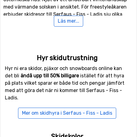
med värmande solsken i ansiktet. För freestyleåkaren
erbjuder skidresor till Serfaus - Fiss - Ladis sju olika
Läs mer...
funparks. Dessa parker står redo med bland annat
tables, slides och jumps för en fartfylld semester.
Skidresor till Serfaus - Fiss - Ladis till barnens
stora glädje
Hyr skidutrustning
Att bo i Serfaus är helt perfekt för barnfamiljen då
Hyr ni era skidor, pjäxor och snowboards online kan
orten inte har någon genomfartstrafik. Tillsammans
det bli
ändå upp till 50% billigare
istället för att hyra
med Fiss är orterna speciellt skapade för barn. Besök
på plats vilket sparar er både tid och pengar jämfört
Bertas Indianland eller utforska andra roliga äventyr.
med att göra det när ni kommer till Serfaus - Fiss -
Här finns det massor av skoj för de lite mindre gästerna.
Ladis.
Det erbjuds skidskola och ett brett utbud av
privatlektioner för nybörjaren om detta skulle vara en
Mer om skidhyra i Serfaus - Fiss - Ladis
önskan. Boka en skidresa till Serfaus - Fiss - Ladis lite
senare in på våren är inga problem då det går alldeles
utmärkt att åka skidor här då. Skulle snön lysa med sin
Skidskolor