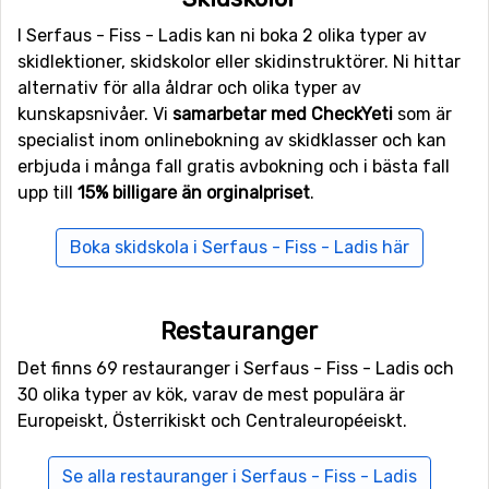
frånvaro står snökanonerna redo att pumpa ut färsk snö
till ditt perfekta åk.
I Serfaus - Fiss - Ladis kan ni boka 2 olika typer av
skidlektioner, skidskolor eller skidinstruktörer. Ni hittar
Serfaus - Fiss - Ladis ger mer än bara
alternativ för alla åldrar och olika typer av
kunskapsnivåer. Vi
samarbetar med CheckYeti
som är
skidåkning
specialist inom onlinebokning av skidklasser och kan
Semestern består av så mycket mer än bara skidåkning.
erbjuda i många fall gratis avbokning och i bästa fall
Serfaus - Fiss - Ladis kommer inte göra dig besviken,
upp till
15% billigare än orginalpriset
.
här finner du både action och avkoppling. Njut av en tur
bland områdets små mysiga gågator eller gör ett besök
Boka skidskola i Serfaus - Fiss - Ladis här
till någon av orternas bondgårdar. Här står bönderna
redo att ta emot dig som turist om det skulle falla dig in.
För äventyraren erbjuds möjligheten att testa
Restauranger
drakflygning, snowbiking och snabba turer med en
airboards.
Det finns 69 restauranger i Serfaus - Fiss - Ladis och
30 olika typer av kök, varav de mest populära är
I övrigt kan du njuta av ett snötäckt vinterlandskap
Europeiskt, Österrikiskt och Centraleuropéeiskt.
under en romantisk tur med häst och släde. Serfaus -
Fiss - Ladis erbjuder ett förstaklassigt utbud av afterski
Se alla restauranger i Serfaus - Fiss - Ladis