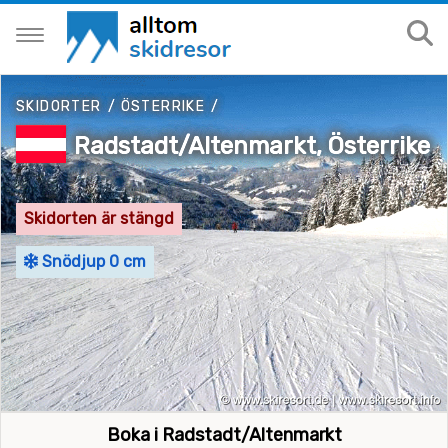
SKIDORTER
/
ÖSTERRIKE
/
Radstadt/Altenmarkt, Österrike
Skidorten är stängd
Snödjup 0 cm
Boka i Radstadt/Altenmarkt