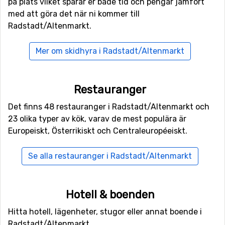
på plats vilket sparar er både tid och pengar jämfört
Alldeles runt hörnet, med bara ett avstånd på 6
med att göra det när ni kommer till
kilometer från Radstadt/Altenmarkt ligger
Flachau
. Ni
Radstadt/Altenmarkt.
hittar även skidorterna
Filzmoos
på 8 kilometers
avstånd och
Zauchensee
, 9 kilometer från
Mer om skidhyra i Radstadt/Altenmarkt
Radstadt/Altenmarkt.
Restauranger
Det finns 48 restauranger i Radstadt/Altenmarkt och
23 olika typer av kök, varav de mest populära är
Europeiskt, Österrikiskt och Centraleuropéeiskt.
Se alla restauranger i Radstadt/Altenmarkt
Hotell & boenden
Hitta hotell, lägenheter, stugor eller annat boende i
Radstadt/Altenmarkt.