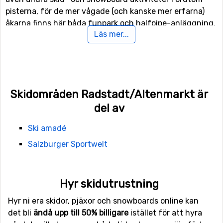
pisterna, för de mer vågade (och kanske mer erfarna)
åkarna finns här båda funpark och halfpipe-anläggning.
Läs mer...
För er som inte är intresserade av skidåkningen utför
finns det även 260 kilometer längdskidåkningsspår att
tillgå.
Skidområden Radstadt/Altenmarkt är
Flygplatser nära Radstadt/Altenmarkt
del av
Vill man flyga till Radstadt/Altenmarkt så ligger
flygplatsen
Wolfgang A Mozart
, Salzburg närmast, på
Ski amadé
ett avstånd av 58 kilometer från skidorten. Det är även
Salzburger Sportwelt
möjligt att flyga till flygplatserna
Kärnten
, Klagenfurt,
som ligger 105 kilometer bort, och
Brnik
, Ljubljana som
har ett avstånd på 148 kilometer till
Hyr skidutrustning
Radstadt/Altenmarkt.
Hyr ni era skidor, pjäxor och snowboards online kan
det bli
ändå upp till 50% billigare
istället för att hyra
Skidorter i närheten av Radstadt/Altenmarkt