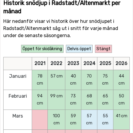
Historik snödjup i Radstadt/Altenmarkt per
månad
Här nedanför visar vi historik över hur snödjupet i
Radstadt/Altenmarkt såg ut i snitt för varje månad
under de senaste säsongerna.
Öppet för skidåkning
Delvis öppet
Stängt
2021
2022
2023
2024
2025
2026
Januari
78
57 cm
40
70
75
44
cm
cm
cm
cm
cm
Februari
94
99 cm
73
68
65
50
cm
cm
cm
cm
cm
Mars
100
59
57
55
41 cm
cm
cm
cm
cm