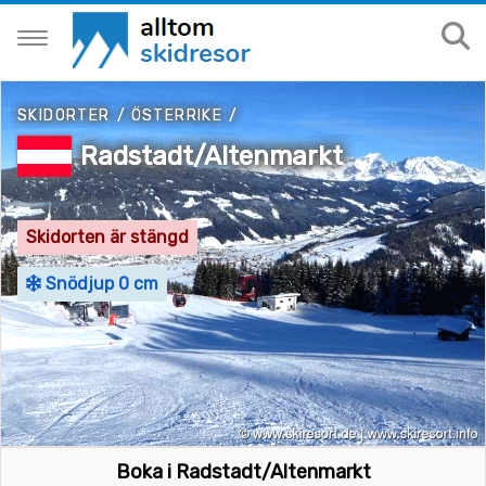
SKIDORTER
/
ÖSTERRIKE
/
Radstadt/Altenmarkt
Skidorten är stängd
Snödjup 0 cm
Boka i Radstadt/Altenmarkt