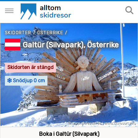
SKIDORTER
/
ÖSTERRIKE
/
Galtür (Silvapark), Österrike
Skidorten är stängd
Snödjup 0 cm
Boka i Galtür (Silvapark)