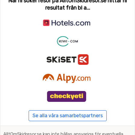
När ni söker resor på AlltOmSkidresor.se hittar ni
resultat från bl a...
Se alla våra samarbetspartners
AlltOmSkidresor.se kan inte hållas ansvariga för eventuella