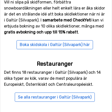
Vill ni slipa på skidformen, förbättra
(Silvapark) är 75 kilometer. Det är även möjligt att flyga
snowboardåkningen eller helt enkelt lära er åka skidor
till flygplatserna
Kranebitten
, Innsbruck, som ligger 94
är det en strålande idé att boka skidlektioner när ni är
kilometer bort, och
Bolzano Airport
som har ett avstånd
i Galtür (Silvapark). I
samarbete med CheckYeti
kan vi
på 104 kilometer till Galtür (Silvapark).
erbjuda bokning av 10 olika skidlektioner, många med
gratis avbokning och upp till 15% rabatt
.
Skidorter i närheten av Galtür (Silvapark)
Boka skidskola i Galtür (Silvapark) här
Alldeles runt hörnet, med bara ett avstånd på 9
kilometer från Galtür (Silvapark) ligger
Ischgl
. Andra
skidorter som ligger nära är
Samnaun
(14 kilometer) och
Restauranger
Kappl
(17 kilometer).
Det finns 18 restauranger i Galtür (Silvapark) och 14
olika typer av kök, varav de mest populära är
Europeiskt, Österrikiskt och Centraleuropéeiskt.
Se alla restauranger i Galtür (Silvapark)