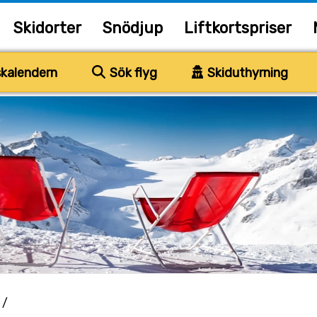
Skidorter
Snödjup
Liftkortspriser
kalendern
Sök flyg
Skiduthyrning
/