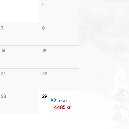
1
7
8
14
15
21
22
28
29
92
resor
fr.
4485 kr