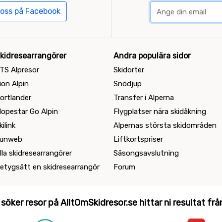
 oss på Facebook
kidresearrangörer
Andra populära sidor
TS Alpresor
Skidorter
ion Alpin
Snödjup
ortlander
Transfer i Alperna
lopestar Go Alpin
Flygplatser nära skidåkning
kilink
Alpernas största skidområden
unweb
Liftkortspriser
lla skidresearrangörer
Säsongsavslutning
etygsätt en skidresearrangör
Forum
 söker resor på AlltOmSkidresor.se hittar ni resultat från 