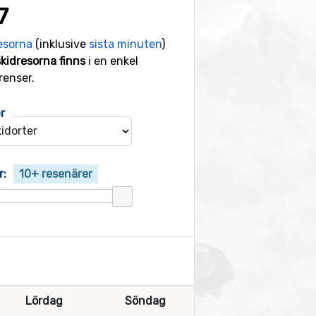
7
esorna
(inklusive
sista minuten
)
skidresorna finns
i en enkel
renser.
r
r:
10+ resenärer
Lördag
Söndag