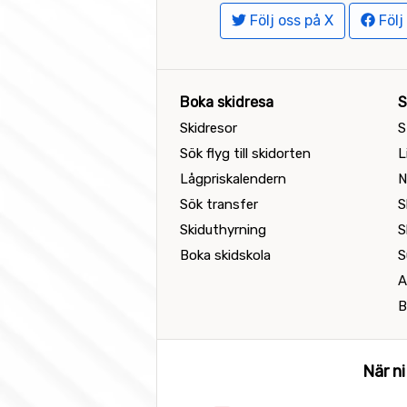
Följ oss på X
Följ
Boka skidresa
S
Skidresor
S
Sök flyg till skidorten
L
Lågpriskalendern
N
Sök transfer
S
Skiduthyrning
S
Boka skidskola
S
A
B
När ni