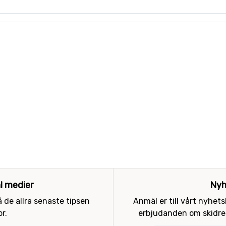
al medier
Nyh
 de allra senaste tipsen
Anmäl er till vårt nyhet
r.
erbjudanden om skidres