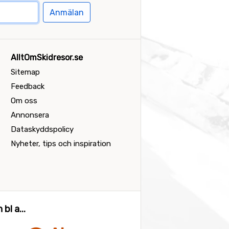
Anmälan
AlltOmSkidresor.se
Sitemap
Feedback
Om oss
Annonsera
Dataskyddspolicy
Nyheter, tips och inspiration
bl a...