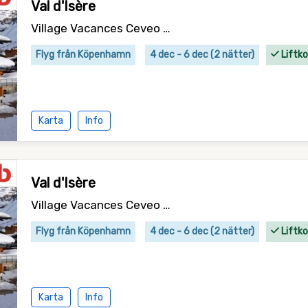
Val d'Isère
Village Vacances Ceveo - logi
Flyg från Köpenhamn
4 dec - 6 dec (2 nätter)
Liftko
Karta
Info
Val d'Isère
Village Vacances Ceveo - logi
Flyg från Köpenhamn
4 dec - 6 dec (2 nätter)
Liftko
Karta
Info