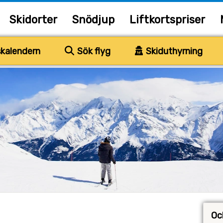
Skidorter
Snödjup
Liftkortspriser
kalendern
Sök flyg
Skiduthyrning
Ock