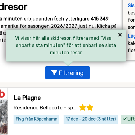
dresor
Si
bev
ta minuten
erbjudanden (och ytterligare
415 349
for
ordamerika för säsongen 2026/2027 just nu. Klicka på
som
×
läsa mer om erbjudandet. Tänk på att dessa billiga
Lå
Vi visar här alla skidresor, filtrera med "Visa
nte för länge med att boka.
kal
enbart sista minuten" för att enbart se sista
fle
minuten resor
Filtrering
La Plagne
Résidence Bellecôte - specialpris
Flyg från Köpenhamn
17 dec - 20 dec (3 nätter)
Lift