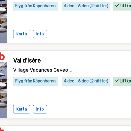
Flyg från Köpenhamn
4 dec - 6 dec (2 nätter)
Liftko
Karta
Info
Val d'Isère
Village Vacances Ceveo - logi
Flyg från Köpenhamn
4 dec - 6 dec (2 nätter)
Liftko
Karta
Info