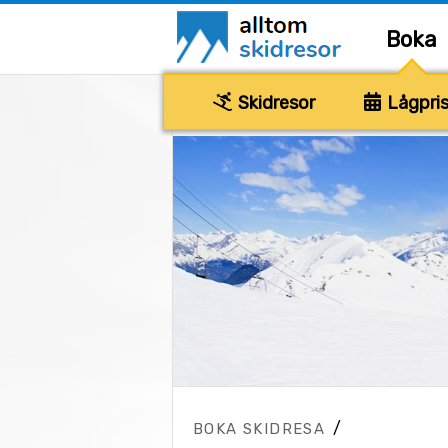
Boka
Skidresor
Lågpris
/
BOKA SKIDRESA