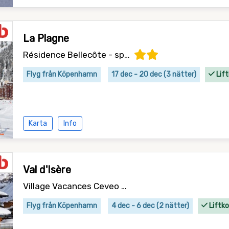
La Plagne
Résidence Bellecôte - specialpris
Flyg från Köpenhamn
17 dec - 20 dec (3 nätter)
Lift
Karta
Info
Val d'Isère
Village Vacances Ceveo - logi
Flyg från Köpenhamn
4 dec - 6 dec (2 nätter)
Liftko