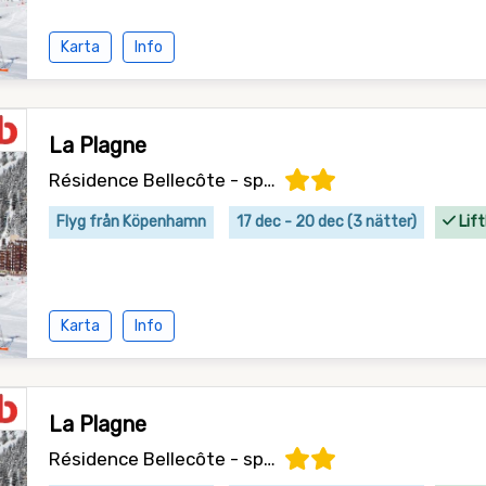
Karta
Info
La Plagne
Résidence Bellecôte - specialpris
Flyg från Köpenhamn
17 dec - 20 dec (3 nätter)
Lift
Karta
Info
La Plagne
Résidence Bellecôte - specialpris