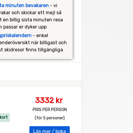
sta minuten bevakaren
- vi
akar och skickar ett mejl så
t en billig sista minuten resa
 passar er dyker upp
gpriskalendern
- enkel
enderöversikt när billigast och
st skidresor finns tillgängliga
3332 kr
PRIS PER PERSON
kort
(för 5 personer)
Läs mer / boka