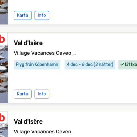
Karta
Info
Val d'Isère
Village Vacances Ceveo - logi
Flyg från Köpenhamn
4 dec - 6 dec (2 nätter)
Liftko
Karta
Info
Val d'Isère
Village Vacances Ceveo - logi