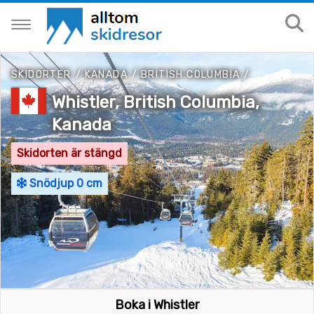
SKIDORTER
/
KANADA
/
BRITISH COLUMBIA
/
Whistler, British Columbia,
Kanada
Skidorten är stängd
Snödjup 0 cm
Boka i Whistler