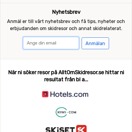
Det är långt till Björkliden för de flesta av oss, men det
Nyhetsbrev
är verkligen värt resan!
Anmäl er till vårt nyhetsbrev och få tips, nyheter och
erbjudanden om skidresor och annat skidrelaterat.
Flyg till Björkliden
Björkliden ligger långt norrut och om du inte själv bor i
norra Sverige är det lättast att flyga. Att flyga från
Anmälan
Stockholm till Kiruna tar ca 1,5 timmar och sedan byter
du till buss i ytterligare 1,5 timmar. Tidtabeller för
trafiken i Norrbotten hittar du
här
.
När ni söker resor på AlltOmSkidresor.se hittar ni
Tåg till Björkliden
resultat från bl a...
Tåg är ett mysigt ressätt. Från Stockholm tar resan ca
18 timmar, men då sover du ombord på tåget. Tåget
stannar mitt i Björkliden så det är mycket praktiskt.
Veolia
har hand om tågtrafiken.
Bil till Björkliden
Det är 150 mil från Stockholm till Björkliden. Såvida du