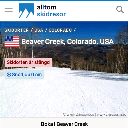
SKIDORTER
/
USA
/
COLORADO
/
Beaver Creek, Colorado, USA
Skidorten är stängd
Snödjup 0 cm
Boka i Beaver Creek