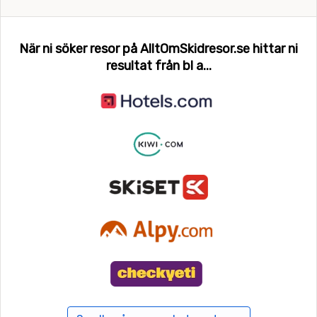
bästa råvarorna. Nöjeslivet är stort och det finns massor
av bra barer och klubbar att festa loss på. I Beaver Creek
När ni söker resor på AlltOmSkidresor.se hittar ni
finns det helt enkelt något för alla.
resultat från bl a...