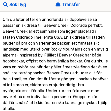
Sök flyg
Transfer
Om du letar efter en annorlunda skidupplevelse så
passar en skidresa till Beaver Creek, Colorado perfekt.
Beaver Creek är ett samhälle som ligger placerad i
staten Colorado i mellersta USA. En skidresa till staden
bjuder på bra och varierande backar, ett fantastiskt
landskap med utsikt över Rocky Mountains och en mysig
alperna-inspirerad by. Fjället i Beaver Creek har både
hoppbackar, offpist och barnvänliga backar. Om du skulle
vara en nybörjare när det gäller freestyle finns det även
snällare terrängbackar. Beaver Creek erbjuder allt för
hela familjen. Om det är första gången i backen behöver
ni inte oroa er, skidorten erbjuder riktigt bra
nybörjarkurser för alla. Under kursen fokuserar man
mycket på den individuella personen. Grupperna är
därför små så att skidläraren ska kunna ge mycket hjälp
åt alla.