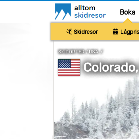
Boka
Skidresor
Lågpris
SKIDORTER
/
USA
/
Colorado