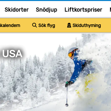
Skidorter
Snödjup
Liftkortspriser
kalendern
Sök flyg
Skiduthyrning
, USA