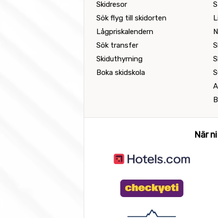
Skidresor
S
Sök flyg till skidorten
L
Lågpriskalendern
N
Sök transfer
S
Skiduthyrning
S
Boka skidskola
S
A
B
När ni