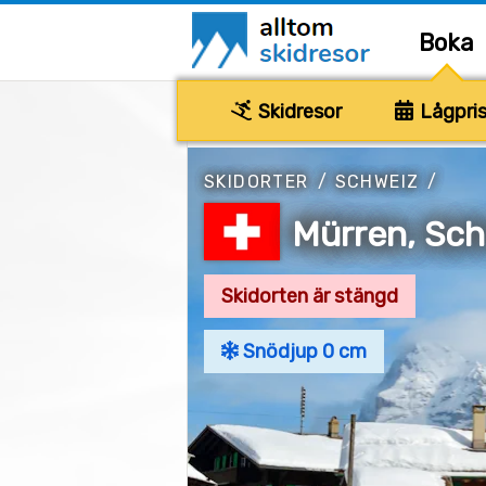
Boka
Skidresor
Lågpris
SKIDORTER
/
SCHWEIZ
/
Mürren, Sc
Skidorten är stängd
Snödjup 0 cm