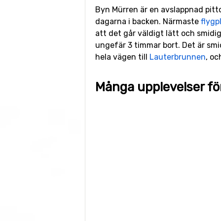
Byn Mürren är en avslappnad pittor
dagarna i backen. Närmaste
flygp
att det går väldigt lätt och smidig
ungefär 3 timmar bort. Det är smidi
hela vägen till
Lauterbrunnen
, oc
Många upplevelser fö
För att komma upp till högre höjder
De flesta pister ligger någonstans
finns något för absoluta nybörjare,
högre regionerna, även om den gen
Spännande boenden i
Förutom ett bra utbud av tradition
för dig som reser med hela familj
nytt, eller bara få lite lugn och ro.