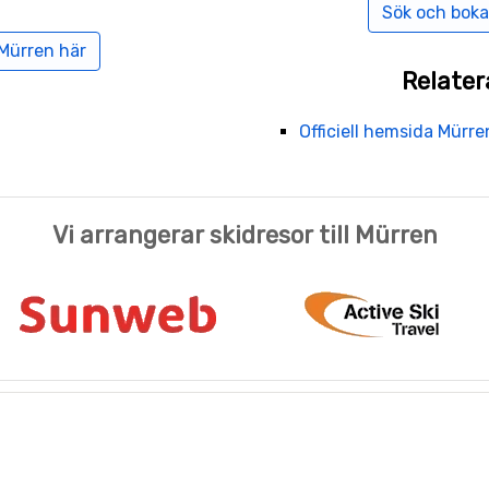
Sök och boka
 Mürren här
Relater
Officiell hemsida Mürre
Vi arrangerar skidresor till Mürren