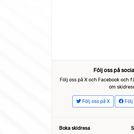
Följ oss på soci
Följ oss på X och Facebook och få
om skidreso
Följ oss på X
Följ
Boka skidresa
S