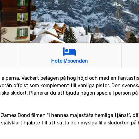
Hotell/boenden
 alperna. Vackert belägen på hög höjd och med en fantastisk 
än offpist som komplement till vanliga pister. Den svenska
ska skidort. Planerar du att bjuda någon speciell person på li
James Bond filmen "I hennes majestäts hemliga tjänst", där
självklart hjälpte till att sätta den mysiga lilla skidorten på