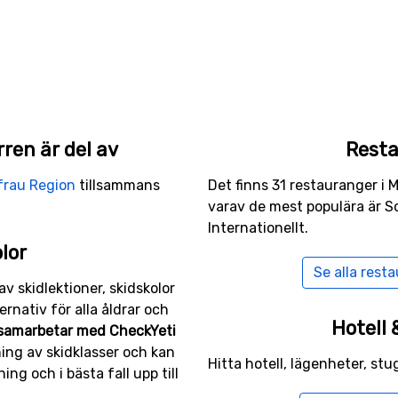
kidbacken
r gör att det går att komma åt många olika aktiviteter. Det
 att röra dig på is så finns en utmärkt is-rink. Där går det b
n så finns det även en squashhall, med många moderna banor.
en är del av
Rest
rau Region
tillsammans
Det finns 31 restauranger i M
varav de mest populära är S
Internationellt.
lor
Se alla rest
av skidlektioner, skidskolor
ternativ för alla åldrar och
Hotell
samarbetar med CheckYeti
ning av skidklasser och kan
Hitta hotell, lägenheter, stu
ing och i bästa fall upp till