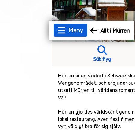
Meny
Allt i Mürren
Sök flyg
Mürren är en skidort i Schweiziska
Wengenområdet, och erbjuder suver
utsett Mürren till världens romanti
val!
Mürren gjordes världskänt genom 
lokal restaurang. Även fast filmen 
vyn väldigt bra för sig själv.