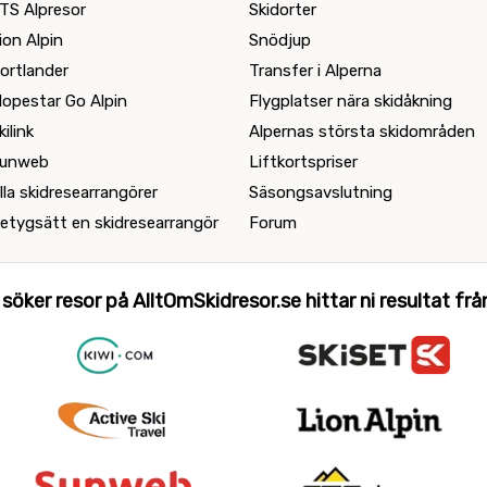
TS Alpresor
Skidorter
ion Alpin
Snödjup
ortlander
Transfer i Alperna
lopestar Go Alpin
Flygplatser nära skidåkning
kilink
Alpernas största skidområden
unweb
Liftkortspriser
lla skidresearrangörer
Säsongsavslutning
etygsätt en skidresearrangör
Forum
 söker resor på AlltOmSkidresor.se hittar ni resultat från 