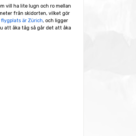
 vill ha lite lugn och ro mellan
ometer från skidorten, vilket gör
e
flygplats är Zürich
, och ligger
du att åka tåg så går det att åka
r igen finns det 26 olika backar.
lgängliga pister gör därmed att det
 oftast finns bra snö på de lite
 gård lite utanför Mürren. Perfekt
ör den som vill prova på något