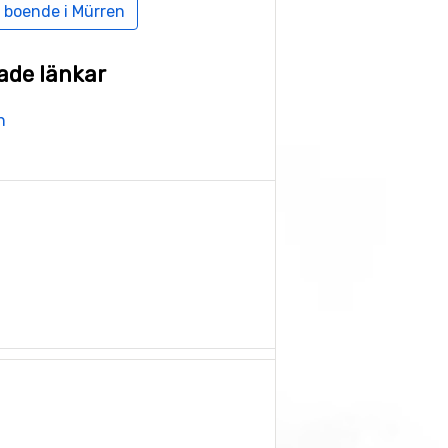
 boende i Mürren
ade länkar
n