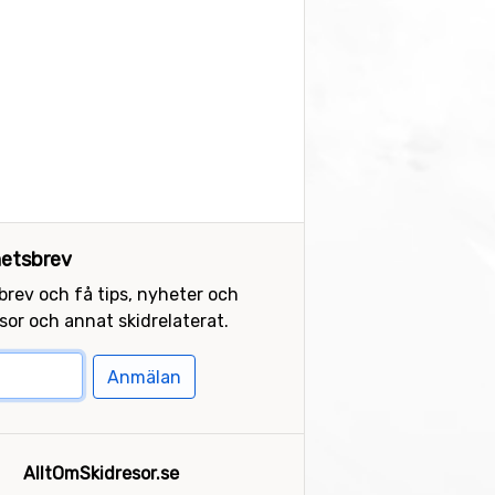
etsbrev
sbrev och få tips, nyheter och
or och annat skidrelaterat.
Anmälan
AlltOmSkidresor.se