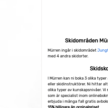
Aktiviteter utanför s
Ett mycket välsorterat sportcente
hyra komplett utrustning. Gillar du
hockey. I anslutning till isrinke
Skidområden Mürr
Mürren ingår i skidområdet
Jungf
med 4 andra skidorter.
Skidsko
I Mürren kan ni boka 3 olika typer 
eller skidinstruktörer. Ni hittar al
olika typer av kunskapsnivåer. Vi
som är specialist inom onlinebok
erbjuda i många fall gratis avbokn
15% billigare än orginalpriset
.