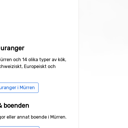
 erbjuds även goda möjligheter att
åda att åka skridskor och spela
auranger
ürren och 14 olika typer av kök,
chweiziskt, Europeiskt och
auranger i Mürren
 & boenden
gor eller annat boende i Mürren.