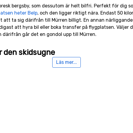
esk bergsby, som dessutom är helt bilfri. Perfekt för dig som
latsen heter Belp
, och den ligger riktigt nära. Endast 50 kil
t att ta sig därifrån till Mürren billigt. En annan närliggand
gast att hyra bil eller boka transfer på flygplatsen. Väljer 
h därifrån går det en gondol upp till Mürren.
r den skidsugne
Läs mer...
 kan du välja mellan 15 olika liftar, och när du sedan ska ne
 i mellanregistret vad gäller svårighet. Det stora antalet til
 såväl som för erfarna åkare. Det lokala klimatet gör att det
erella snökvaliteten längre ner är dålig.
 alperna
ella rum och stugor, så finns det även möjlighet att bo i en
en och vill ha lite mer utrymme. Detta passar även utmärkt f