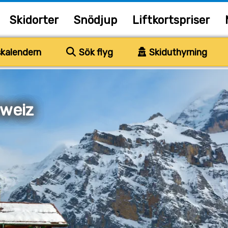
Skidorter
Snödjup
Liftkortspriser
kalendern
Sök flyg
Skiduthyrning
hweiz