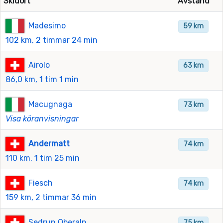
Skidort
Avstånd
Madesimo
59 km
102 km, 2 timmar 24 min
Airolo
63 km
86,0 km, 1 tim 1 min
Macugnaga
73 km
Visa köranvisningar
Andermatt
74 km
110 km, 1 tim 25 min
Fiesch
74 km
159 km, 2 timmar 36 min
Sedrun Oberalp
75 km