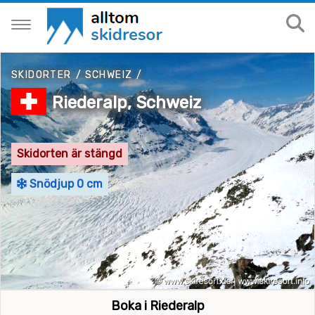
SKIDORTER
/
SCHWEIZ
/
Riederalp, Schweiz
Skidorten är stängd
Snödjup 0 cm
Boka i Riederalp