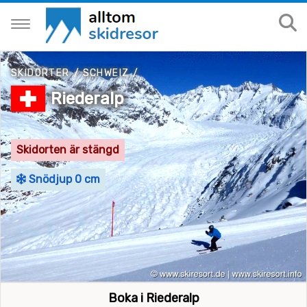
SKIDORTER
/
SCHWEIZ
/
Riederalp
Skidorten är stängd
Snödjup 0 cm
Boka i Riederalp