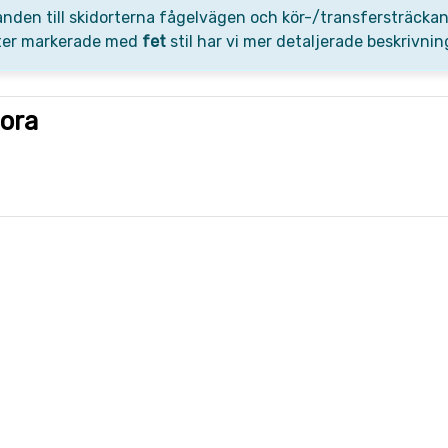
nden till skidorterna fågelvägen och kör-/transfersträckan
ter markerade med
fet
stil har vi mer detaljerade beskrivni
Mora