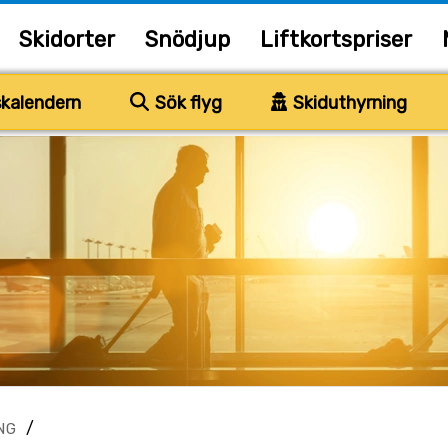
Skidorter
Snödjup
Liftkortspriser
kalendern
Sök flyg
Skiduthyrning
/
NG