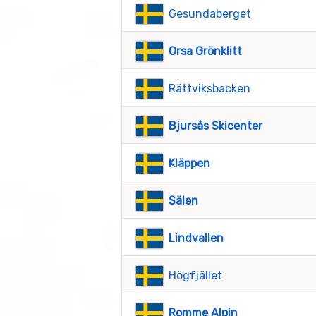
Gesundaberget
Orsa Grönklitt
Rättviksbacken
Bjursås Skicenter
Kläppen
Sälen
Lindvallen
Högfjället
Romme Alpin