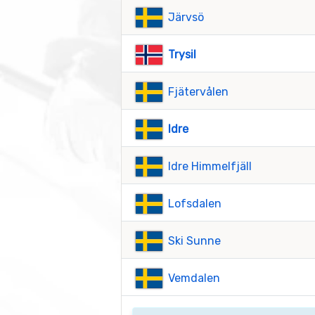
Järvsö
Trysil
Fjätervålen
Idre
Idre Himmelfjäll
Lofsdalen
Ski Sunne
Vemdalen