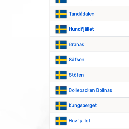
Tandådalen
Hundfjället
Branäs
Säfsen
Stöten
Bollebacken Bollnäs
Kungsberget
Hovfjället