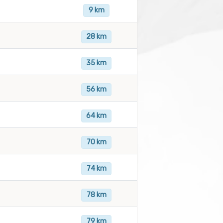
9 km
28 km
35 km
56 km
64 km
70 km
74 km
78 km
79 km