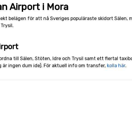
an Airport i Mora
fekt belägen för att nå Sveriges populäraste skidort Sälen, m
Trysil.
irport
rdna till Sälen, Stöten, Idre och Trysil samt ett flertal taxibo
g är ingen dum ide). För aktuell info om transfer,
kolla här
.