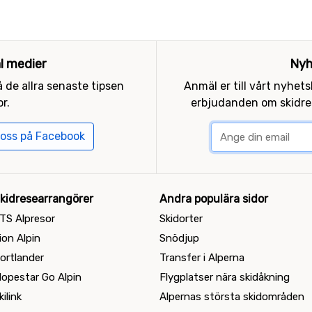
al medier
Nyh
 de allra senaste tipsen
Anmäl er till vårt nyhet
r.
erbjudanden om skidres
 oss på Facebook
kidresearrangörer
Andra populära sidor
TS Alpresor
Skidorter
ion Alpin
Snödjup
ortlander
Transfer i Alperna
lopestar Go Alpin
Flygplatser nära skidåkning
kilink
Alpernas största skidområden