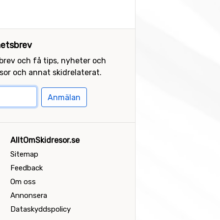
etsbrev
sbrev och få tips, nyheter och
or och annat skidrelaterat.
Anmälan
AlltOmSkidresor.se
Sitemap
Feedback
Om oss
Annonsera
Dataskyddspolicy