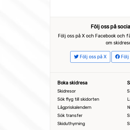
Följ oss på soci
Följ oss på X och Facebook och få
om skidreso
Följ oss på X
Följ
Boka skidresa
S
Skidresor
S
Sök flyg till skidorten
L
Lågpriskalendern
N
Sök transfer
S
Skiduthyrning
S