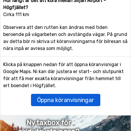
Hur långt är det att köra mellan Siljan Airport -
Högfjället?
Cirka 111 km
Observera att den rutten kan ändras med tiden
beroende på vägarbeten och avstängda vägar. På grund
av detta bör ni skriva ut köranvisningarna för bilresan så
nära inpå er avresa som möjligt.
Klicka på knappen nedan för att öppna köranvisnigar i
Google Maps. Ni kan där justera er start- och slutpunkt
för att få mer exakta köranvisningar från hemmet till
ert boendet i Högfjället.
Öppna köranvisningar
Ny taxbox för