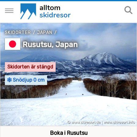
SKIDORTER
/
JAPAN
/
Rusutsu, Japan
Skidorten är stängd
Snödjup 0 cm
Boka i Rusutsu