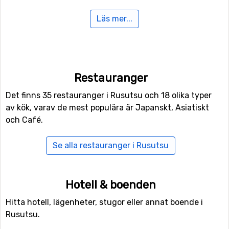
Läs mer...
Gillar ni att sova länge på morgonen? Inga problem, i
Rusutsu finns nämligen möjlighet till nattskidåkning.
Här finns även andra skid- och snowboard aktiviteter
förutom pisterna, för de mer vågade (och kanske mer
erfarna) åkarna finns här båda funpark och halfpipe-
Restauranger
anläggning.
Det finns 35 restauranger i Rusutsu och 18 olika typer
av kök, varav de mest populära är Japanskt, Asiatiskt
Flyg till Rusutsu
och Café.
Vill man flyga till Rusutsu så ligger flygplatsen
New
Chitose Airport
, Sapporo närmast, på ett avstånd av 64
Se alla restauranger i Rusutsu
kilometer från skidorten.
Närmaste skidorter till Rusutsu
Hotell & boenden
Niseko
är närmaste skidort till Rusutsu med ett avstånd
Hitta hotell, lägenheter, stugor eller annat boende i
på 22 kilometer. Andra skidorter nära är
Kiroro Resort
, 37
Rusutsu.
kilometers avstånd, och 133 kilometer från Rusutsu