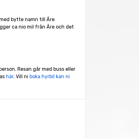
h med bytte namn till Åre
igger ca nio mil från Åre och det
person. Resan går med buss eller
tas
här
. Vill ni
boka hyrbil kan ni