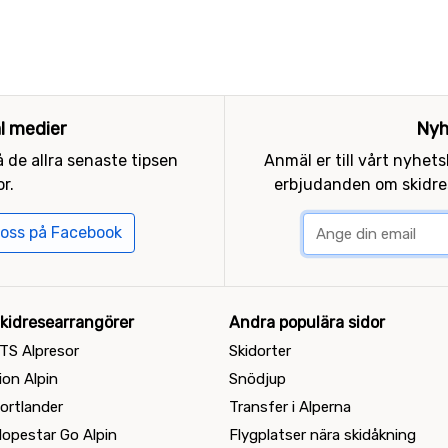
al medier
Nyh
 de allra senaste tipsen
Anmäl er till vårt nyhet
r.
erbjudanden om skidres
 oss på Facebook
kidresearrangörer
Andra populära sidor
TS Alpresor
Skidorter
ion Alpin
Snödjup
ortlander
Transfer i Alperna
lopestar Go Alpin
Flygplatser nära skidåkning