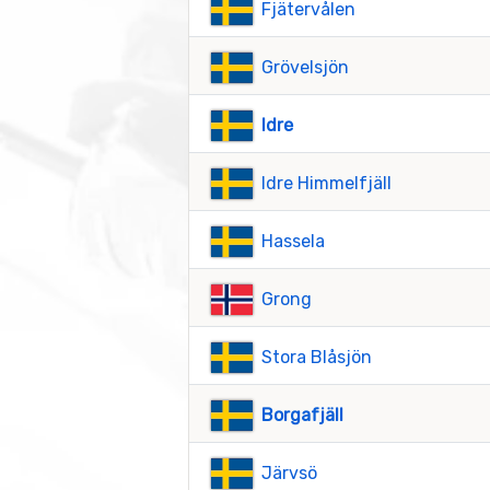
Fjätervålen
Grövelsjön
Idre
Idre Himmelfjäll
Hassela
Grong
Stora Blåsjön
Borgafjäll
Järvsö