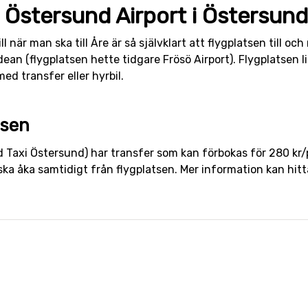
e Östersund Airport i Östersund
l när man ska till Åre är så självklart att flygplatsen till oc
ean (flygplatsen hette tidgare Frösö Airport). Flygplatsen l
med transfer eller hyrbil.
tsen
 Taxi Östersund) har transfer som kan förbokas för 280 kr/
ka åka samtidigt från flygplatsen. Mer information kan hit