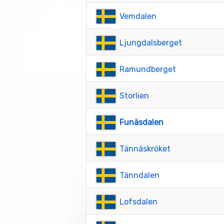
Vemdalen
Ljungdalsberget
Ramundberget
Storlien
Funäsdalen
Tännäskröket
Tänndalen
Lofsdalen