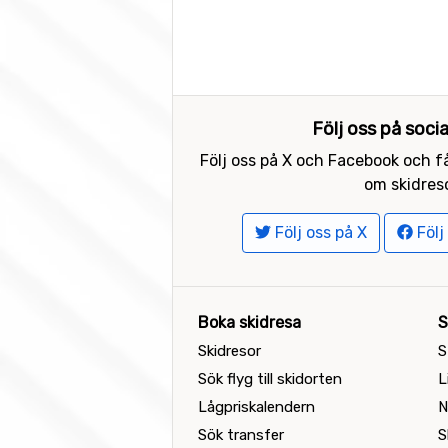
Följ oss på soci
Följ oss på X och Facebook och få
om skidreso
Följ oss på X
Följ
Boka skidresa
S
Skidresor
S
Sök flyg till skidorten
L
Lågpriskalendern
N
Sök transfer
S