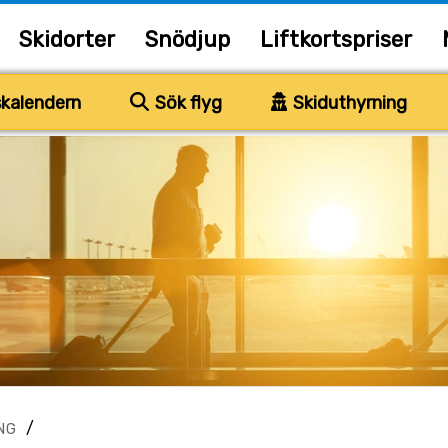
Skidorter
Snödjup
Liftkortspriser
kalendern
Sök flyg
Skiduthyrning
/
NG