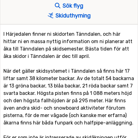
Sök flyg
Skiduthyrning
I Härjedalen finner ni skidorten Tänndalen, och här
hittar ni en massa nyttig information om ni planerar att
åka till Tänndalen på skidsemester. Bästa tiden för att
åka skidor i Tänndalen är dec till april.
När det gäller skidsystemet i Tänndalen så finns här 17
liftar samt 38 kilometer backar. Av de totalt 54 backarna
är 13 gröna backar, 13 blåa backar, 21 röda backar samt 7
svarta backar. Högsta pisten finns på 1 088 meters höjd
och den högsta fallhöjden är på 295 meter. Här finns
även andra skid- och snowboard aktiviteter förutom
pisterna, för de mer vågade (och kanske mer erfarna)
åkarna finns här båda funpark och halfpipe-anläggning.
För er som inte är intresserade av skidåkningen utför