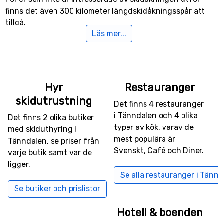
finns det även 300 kilometer längdskidåkningsspår att
tillgå.
Läs mer...
Flygplatser nära Tänndalen
Vill man flyga till Tänndalen så ligger flygplatsen
Åre
Östersund Airport
närmast, på ett avstånd av 132
Hyr
Restauranger
kilometer från skidorten. Det går även att flyga till
skidutrustning
Scandinavian Mountains Airport
, Rörbäcksnäs. Från
Det finns 4 restauranger
denna flygplats är det 157 kilometer till Tänndalen.
i Tänndalen och 4 olika
Det finns 2 olika butiker
typer av kök, varav de
med skiduthyring i
Skidorter i närheten av Tänndalen
mest populära är
Tänndalen, se priser från
Svenskt, Café och Diner.
varje butik samt var de
Funäsdalen
är närmaste skidort till Tänndalen med ett
ligger.
avstånd på 11 kilometer. Andra skidorter nära är
Se alla restauranger i Tän
Ramundberget
, 18 kilometers avstånd, och 24 kilometer
Se butiker och prislistor
från Tänndalen ligger
Tännäskröket
.
Hotell & boenden