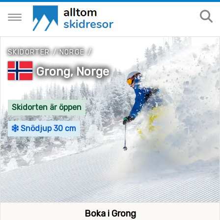
SKIDORTER
/
NORGE
/
Grong, Norge
Skidorten är öppen
Snödjup 30 cm
Boka i Grong