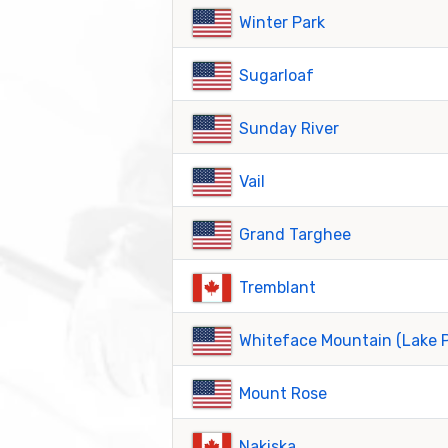
Winter Park
Sugarloaf
Sunday River
Vail
Grand Targhee
Tremblant
Whiteface Mountain (Lake P
Mount Rose
Nakiska