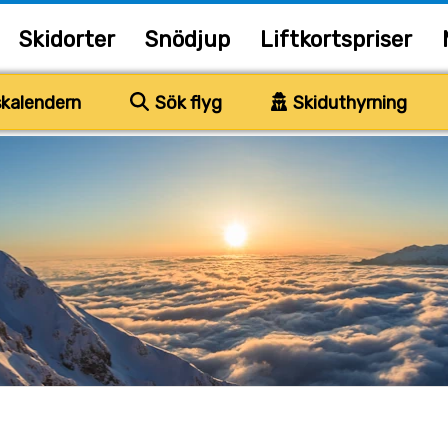
Skidorter
Snödjup
Liftkortspriser
kalendern
Sök flyg
Skiduthyrning