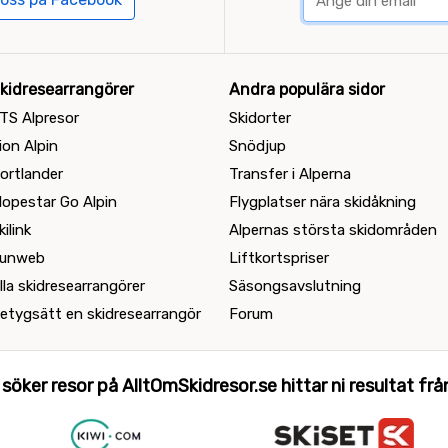
kidresearrangörer
Andra populära sidor
TS Alpresor
Skidorter
ion Alpin
Snödjup
ortlander
Transfer i Alperna
lopestar Go Alpin
Flygplatser nära skidåkning
kilink
Alpernas största skidområden
unweb
Liftkortspriser
lla skidresearrangörer
Säsongsavslutning
etygsätt en skidresearrangör
Forum
 söker resor på AlltOmSkidresor.se hittar ni resultat från 