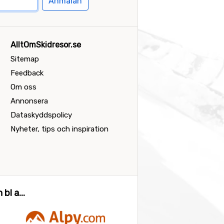
Anmälan
AlltOmSkidresor.se
Sitemap
Feedback
Om oss
Annonsera
Dataskyddspolicy
Nyheter, tips och inspiration
bl a...