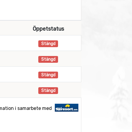
Öppetstatus
Stängd
Stängd
Stängd
Stängd
mation i samarbete med