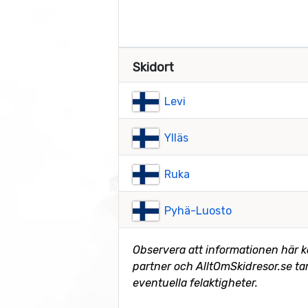
Skidort
Levi
Ylläs
Ruka
Pyhä-Luosto
Observera att informationen här 
partner och AlltOmSkidresor.se tar
eventuella felaktigheter.