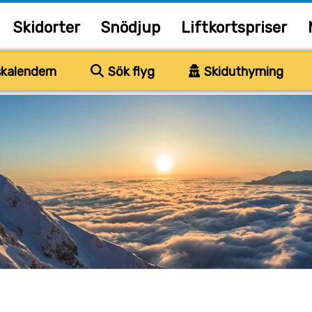
Skidorter
Snödjup
Liftkortspriser
kalendern
Sök flyg
Skiduthyrning