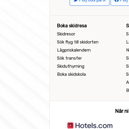
Boka skidresa
S
Skidresor
S
Sök flyg till skidorten
L
Lågpriskalendern
N
Sök transfer
S
Skiduthyrning
S
Boka skidskola
S
A
B
När ni