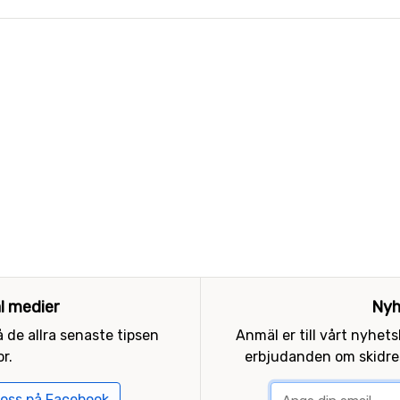
al medier
Nyh
 de allra senaste tipsen
Anmäl er till vårt nyhet
r.
erbjudanden om skidres
 oss på Facebook