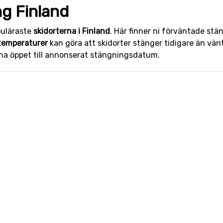
g Finland
puläraste
skidorterna i Finland
. Här finner ni förväntade stä
 temperaturer
kan göra att skidorter stänger tidigare än vä
 ha öppet till annonserat stängningsdatum.