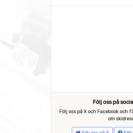
Följ oss på soci
Följ oss på X och Facebook och få
om skidreso
Följ oss på X
Följ