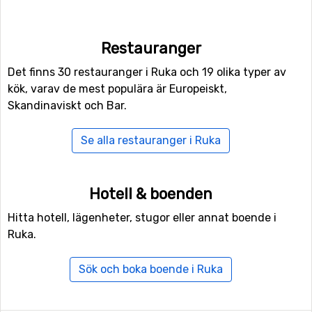
anläggning.
För er som inte är intresserade av skidåkningen utför
Restauranger
finns det även 240 kilometer längdskidåkningsspår att
tillgå. Om ni vill ta det lite lugnare en dag och få en skön
Det finns 30 restauranger i Ruka och 19 olika typer av
vinterupplevelse kan ni ger ut och vandra, i Ruka finns
kök, varav de mest populära är Europeiskt,
nämligen preparerade spår för vinterhiking.
Skandinaviskt och Bar.
Skidorter i närheten av Ruka
Se alla restauranger i Ruka
Salla
är närmaste skidort till Ruka med ett avstånd på
68 kilometer. Andra skidorter nära är
Iso-Syöte
, 91
Hotell & boenden
kilometers avstånd, och 147 kilometer från Ruka ligger
Pyhä-Luosto
.
Hitta hotell, lägenheter, stugor eller annat boende i
Ruka.
Sök och boka boende i Ruka