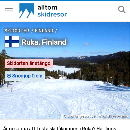
SKIDORTER
/
FINLAND
/
Ruka, Finland
Skidorten är stängd
Snödjup 0 cm
Är ni sugna att testa skidåkningen i Ruka? Här finns