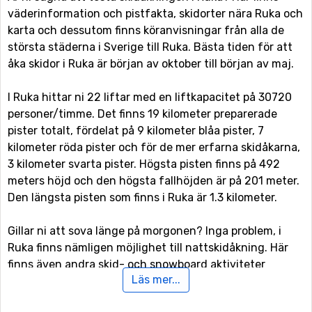
väderinformation och pistfakta, skidorter nära Ruka och
karta och dessutom finns köranvisningar från alla de
största städerna i Sverige till Ruka. Bästa tiden för att
åka skidor i Ruka är början av oktober till början av maj.
I Ruka hittar ni 22 liftar med en liftkapacitet på 30720
personer/timme. Det finns 19 kilometer preparerade
pister totalt, fördelat på 9 kilometer blåa pister, 7
kilometer röda pister och för de mer erfarna skidåkarna,
3 kilometer svarta pister. Högsta pisten finns på 492
meters höjd och den högsta fallhöjden är på 201 meter.
Den längsta pisten som finns i Ruka är 1.3 kilometer.
Gillar ni att sova länge på morgonen? Inga problem, i
Ruka finns nämligen möjlighet till nattskidåkning. Här
finns även andra skid- och snowboard aktiviteter
Läs mer...
förutom pisterna, för de mer vågade (och kanske mer
erfarna) åkarna finns här båda funpark och halfpipe-