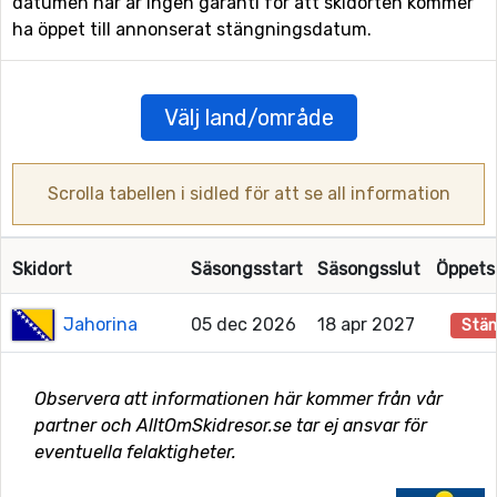
datumen här är ingen garanti för att skidorten kommer
ha öppet till annonserat stängningsdatum.
Välj land/område
Scrolla tabellen i sidled för att se all information
Skidort
Säsongsstart
Säsongsslut
Öppets
Jahorina
05 dec 2026
18 apr 2027
Stän
Observera att informationen här kommer från vår
partner och AlltOmSkidresor.se tar ej ansvar för
eventuella felaktigheter.