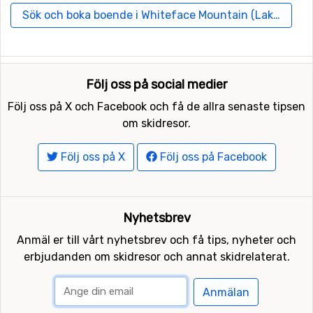
Skidorter i närheten av Whiteface Mountain
Sök och boka boende i Whiteface Mountain (Lake Placid
(Lake Placid)
Skidorter nära Whiteface Mountain (Lake Placid) är
bland annat
Mad River Glen
(77 kilometers avstånd),
Stowe
(88 kilometers avstånd) och
Smugglers Notch
Följ oss på social medier
(89 kilometers avstånd).
Följ oss på X och Facebook och få de allra senaste tipsen
om skidresor.
Följ oss på X
Följ oss på Facebook
Nyhetsbrev
Anmäl er till vårt nyhetsbrev och få tips, nyheter och
erbjudanden om skidresor och annat skidrelaterat.
Anmälan