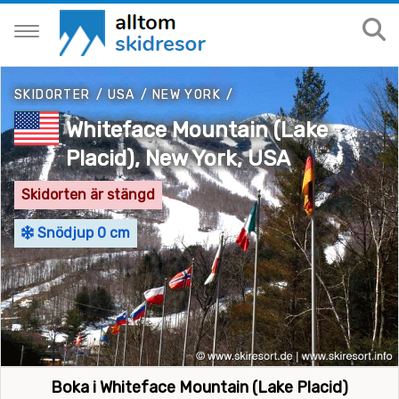
SKIDORTER
/
USA
/
NEW YORK
/
Whiteface Mountain (Lake
Placid), New York, USA
Skidorten är stängd
Snödjup 0 cm
Boka i Whiteface Mountain (Lake Placid)