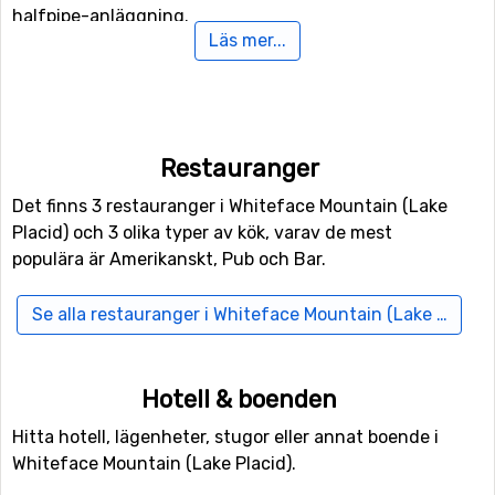
halfpipe-anläggning.
Läs mer...
Finns det familjemedlemmer eller andra som är med på
skidresan som inte är intresserade av att åka snowboard
eller skidor i backarna kan man istället ägna sig åt
längdskidåkning då det finns 50 kilometer spår för
Restauranger
längskidåkning.
Det finns 3 restauranger i Whiteface Mountain (Lake
Placid) och 3 olika typer av kök, varav de mest
Flygplatser nära Whiteface Mountain (Lake
populära är Amerikanskt, Pub och Bar.
Placid)
Vill man flyga till Whiteface Mountain (Lake Placid) så
Se alla restauranger i Whiteface Mountain (Lake Placid)
ligger flygplatsen
Burlington International Airport
närmast, på ett avstånd av 58 kilometer från skidorten.
Det går även att flyga till
Montréal-Pierre Elliott Trudeau
Hotell & boenden
International Airport
, Montreal. Från denna flygplats är
det 124 kilometer till Whiteface Mountain (Lake Placid).
Hitta hotell, lägenheter, stugor eller annat boende i
Whiteface Mountain (Lake Placid).