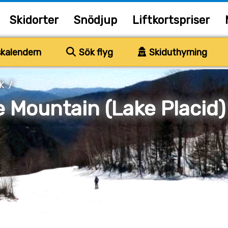
Skidorter
Snödjup
Liftkortspriser
kalendern
Sök flyg
Skiduthyrning
K
/
 Mountain (Lake Placid)