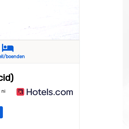
ell/boenden
cid)
 ni