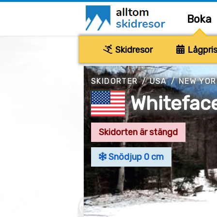
Boka
Skidresor
Lågpris
SKIDORTER
/
USA
/
NEW YOR
Whiteface
Skidorten är stängd
Snödjup 0 cm